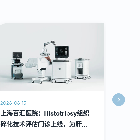
2026-06-15
2026-05-
上海百汇医院：Histotripsy组织
百汇微
碎化技术评估门诊上线，为肝脏
Mak
肿瘤患者开启治疗新选择
满举行