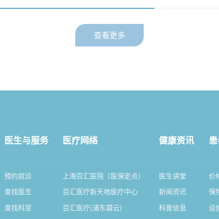
查看更多
医生与服务
医疗网络
健康资讯
患
预约就诊
上海百汇医院（医保定点）
医生讲堂
价
查找医生
百汇医疗新天地医疗中心
新闻资讯
保
查找科室
百汇医疗(浦东碧云)
科普信息
设