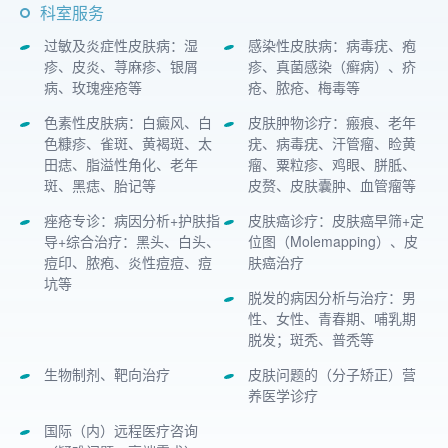
科室服务
过敏及炎症性皮肤病：湿
感染性皮肤病：病毒疣、疱
疹、皮炎、荨麻疹、银屑
疹、真菌感染（癣病）、疥
病、玫瑰痤疮等
疮、脓疮、梅毒等
色素性皮肤病：白癜风、白
皮肤肿物诊疗：瘢痕、老年
色糠疹、雀斑、黄褐斑、太
疣、病毒疣、汗管瘤、睑黄
田痣、脂溢性角化、老年
瘤、粟粒疹、鸡眼、胼胝、
斑、黑痣、胎记等
皮赘、皮肤囊肿、血管瘤等
痤疮专诊：病因分析+护肤指
皮肤癌诊疗：皮肤癌早筛+定
导+综合治疗：黑头、白头、
位图（Molemapping）、皮
痘印、脓疱、炎性痘痘、痘
肤癌治疗
坑等
脱发的病因分析与治疗：男
性、女性、青春期、哺乳期
脱发；斑秃、普秃等
生物制剂、靶向治疗
皮肤问题的（分子矫正）营
养医学诊疗
国际（内）远程医疗咨询