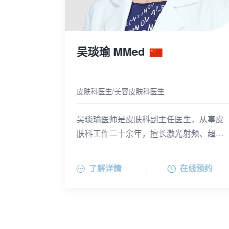
陆毅
美容皮肤科/皮肤科医生
生，从事皮
陆毅医师拥有超过28年丰富的临床实践经
射频、超声
验，擅长的医美操作包括面部皮肤年轻
病及面部抗
院皮肤与性
化，拥有丰富的光电治疗经验（如热玛
病如痤疮、
病医院医学
吉、皮秒、光子、水光、黄金微针等）和
线预约
了解详情
在线预约
过敏性皮肤
国家皮肤病
微注射经验，也擅长成人和儿童临床皮肤
富的临床经
刊物上发表
常见及疑难皮肤病诊治，包括皮肤感染、
结合学会医
皮肤炎症、色素斑、疤痕和皮肤异常增生
抗衰老促进
等。陆毅医生目前是中国皮肤科医师协会