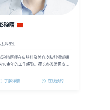
吴琰瑜 MMed
皮肤科医生/美容皮肤科医生
吴琰瑜医师是皮肤科副主任医生，从事皮
肤科工作二十余年，擅长激光射频、超声
及微创注射进行面部美容性疾病及面部抗
吴医师拥有上海同济大学医学院皮肤与性
衰治疗。对于各种常见皮肤疾病如痤疮、
病硕士学位。曾任上海市皮肤病医院医学
了解详情
在线预约
玫瑰痤疮、色素性疾病、疣、过敏性皮肤
美容科副主任医师，是新加坡国家皮肤病
病、皮肤肿瘤等的诊疗也有丰富的临床经
医院访问学者。曾于专业医学刊物上发表
验。
20余篇专业论文，是中国中西结合学会医
学美容专业委员会委员、中国抗衰老促进