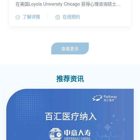
在美国Loyola University Chicago 获得心理咨询硕士学
位。毕业之后就一直从事心理咨询及和心理相关的培训
特别擅长处理原生家庭创伤议题和由此诱发的抑郁、焦
了解详情
在线预约
工作，累积丰富的临床咨询和培训经验。她熟练运用各
虑、婚姻和家庭亲子关系问题等。她还擅长运用体验式
种心理咨询治疗方法，包括情绪聚焦疗法（EFT）、情
的方法帮助儿童和青少年处理情绪困扰、行为和人际关
绪聚焦家庭疗法（EFFT）、内在家庭治疗法（IFS）、
系问题。自 2012年起，林永凭借丰富的咨询经验和亲和
绘画艺术治疗-（Art Therapy）、沙盘疗法（Sandy
的授课风格，且注重经验式及互动式的多样化培训方式
Play）、梦（Dream Work）、积极想像（Active
为多家世界500强企业提供 EAP咨询、培训、危机干预
查看更多
Imagination）、聚焦疗法（Focusing）、正念
及教练等服务。
（Mindfulness）和辩证行为疗法（DBT）等，帮助来访
者找到方法去应对困难、问题和挑战、做出改变。对于
抑郁、焦虑、睡眠障碍、饮食障碍、双相情感障碍、婚
姻问题、亲子家庭问题、儿童青少年问题等心理事件，
推荐资讯
有丰富的咨询治疗经验；