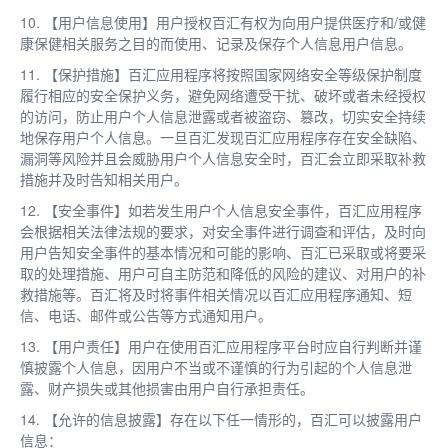
10. 【用户信息使用】用户授权百汇有权为向用户提供医疗和/或健
康保健相关服务之目的而使用、记录及保存个人信息用户信息。
11. 【保护措施】百汇应用程序将按照国家网络安全等级保护制度
履行相应的安全保护义务，避免网络遭受干扰、破坏或者未经授权
的访问，防止用户个人信息泄露或者被盗窃、篡改，切实安全持续
地保存用户个人信息。一旦百汇发现百汇应用程序存在安全缺陷、
漏洞等风险并且会威胁用户个人信息安全时，百汇会立即采取补救
措施并及时告知相关用户。
12. 【安全事件】如若发生用户个人信息安全事件，百汇应用程序
会根据相关法律法规的要求，对安全事件进行调查和评估，及时向
用户告知安全事件的基本情况和可能的影响、百汇已采取或将要采
取的处理措施、用户可自主防范和降低的风险的建议、对用户的补
救措施等。百汇将及时将事件相关情况以百汇应用程序通知、短
信、电话、邮件或公告等方式通知用户。
13. 【用户责任】用户在使用百汇应用程序平台时应自行判断并谨
慎披露个人信息，因用户不当或不谨慎的行为引起的个人信息泄
露、财产损失或其他损害由用户自行承担责任。
14. 【允许的信息披露】存在以下任一情形的，百汇可以披露用户
信息：