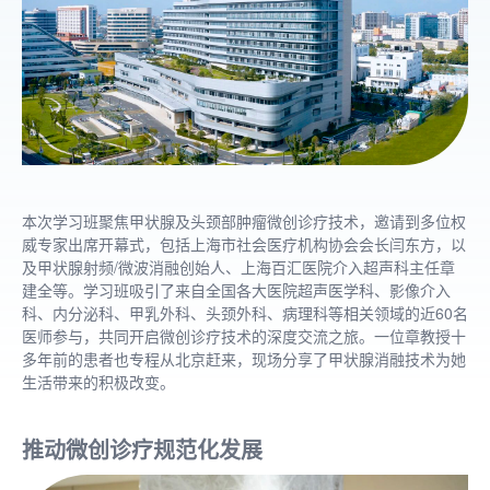
本次学习班聚焦甲状腺及头颈部肿瘤微创诊疗技术，邀请到多位权
威专家出席开幕式，包括上海市社会医疗机构协会会长闫东方，以
及甲状腺射频/微波消融创始人、上海百汇医院介入超声科主任章
建全等。学习班吸引了来自全国各大医院超声医学科、影像介入
科、内分泌科、甲乳外科、头颈外科、病理科等相关领域的近60名
医师参与，共同开启微创诊疗技术的深度交流之旅。一位章教授十
多年前的患者也专程从北京赶来，现场分享了甲状腺消融技术为她
生活带来的积极改变。
推动微创诊疗规范化发展