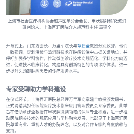
上海市社会医疗机构协会超声医学分会会长、甲状腺射频/微波消
融创始人、上海百汇医院介入超声科主任 章建全
开幕式上，闫东方会长、万里军院长与
章建全
教授分别致辞，他们
一致强调，穿刺活检与热消融技术在肿瘤诊治中占据关键地位，并
呼吁加强多学科协作，推动微创诊疗技术向规范化、学科化方向迈
进，促进技术临床转化，构建具有创新特色的专项诊疗体系，进一
步提升头颈部肿瘤患者的诊疗服务水平。
专家受聘助力学科建设
在仪式环节，上海百汇医院总经理万里军向章建全教授颁发聘书，
正式聘请其担任医院医疗技术临床应用管理委员会专家委员。此举
旨在借助章建全教授在甲状腺微创领域的深厚专业积累，进一步推
动医院相关技术的规范应用与学科融合发展，也彰显了上海百汇医
院尊重专业、重视人才的办院理念，以及对合作专家的高度信赖与
支持。