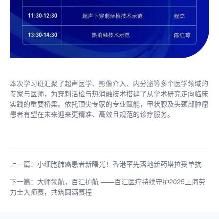
本次学习班汇聚了超声医学、影像介入、内分泌等多个医学领域的
专家与医师，为穿刺活检与热消融技术搭建了从学术研究走向临床
实践的重要桥梁。依托顶尖专家的专业赋能，甲状腺及头颈部肿瘤
患者有望在未来迎来更精准、高效且规范的诊疗服务。
上一篇：小细胞肺癌患者新曙光！香港率先落地新药塔拉妥单抗
下一篇：大师领航，百汇护航 ——百汇医疗持续守护2025上海劳
力士大师赛，共筑圆满赛程