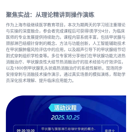
聚焦实战：从理论精讲到操作演练
作为上海市级继续医学教育项目，本次为期两天的学习班注重理论
与实操的深度融合，参会者完成课程后可获得I类学分4分，为临床
医师的专业发展提供持续助力。课程内容系统丰富，包括甲状腺与
颈部淋巴结细针穿刺的概念、方法与功能创新，人工智能辅助技术
在甲状腺肿瘤风险评估中的应用，以及超声引导下的甲状腺结节切
割式穿刺组织学检查等。多位专家将分享他们在甲状腺功能亢进热
消融治疗、甲状腺良性大结节热消融治疗的技术经验与疗效评估，
以及1800例甲状腺乳头状癌热消融治疗的系统性解析。现场同步
安排穿刺与消融技术操作演示，通过真实场景的模拟演练，帮助学
员深化技术理解、提升临床应用能力。