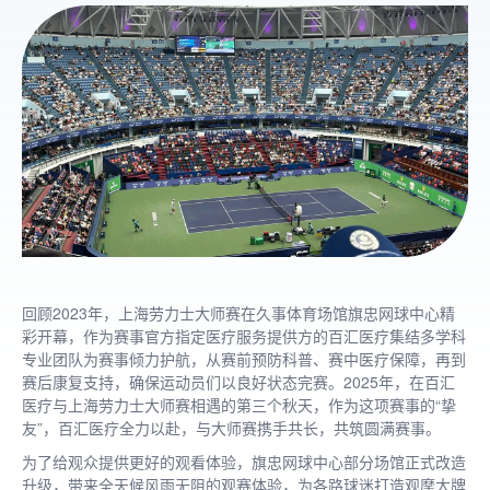
回顾2023年，上海劳力士大师赛在久事体育场馆旗忠网球中心精
彩开幕，作为赛事官方指定医疗服务提供方的百汇医疗集结多学科
专业团队为赛事倾力护航，从赛前预防科普、赛中医疗保障，再到
赛后康复支持，确保运动员们以良好状态完赛。2025年，在百汇
医疗与上海劳力士大师赛相遇的第三个秋天，作为这项赛事的“挚
友”，百汇医疗全力以赴，与大师赛携手共长，共筑圆满赛事。
为了给观众提供更好的观看体验，旗忠网球中心部分场馆正式改造
升级，带来全天候风雨无阻的观赛体验，为各路球迷打造观摩大牌