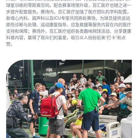
球星训练的零距离空间。配合赛事场馆升级，百汇医疗也随之进一
步提升配套服务。赛场内，百汇医疗加强了医疗团队的学科配置，
新增心内科、超声科以及ICU专家共同奔赴赛场，为球员提供运动
损伤诊断与处理、运动康复指导、应急救援等服务内容在内的医疗
支持和保障；赛场外，百汇医疗组织各类趣味网球活动、分享健康
科普内容，赢得了观众们的喜爱，吸引众人纷纷前来“打卡”和点
赞。