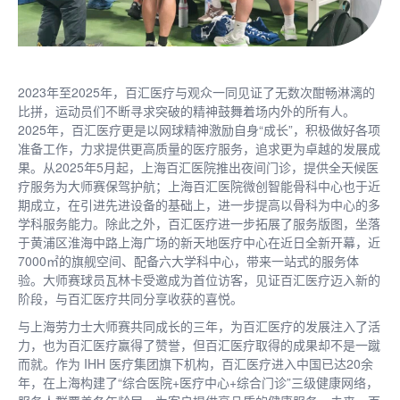
2023年至2025年，百汇医疗与观众一同见证了无数次酣畅淋漓的
比拼，运动员们不断寻求突破的精神鼓舞着场内外的所有人。
2025年，百汇医疗更是以网球精神激励自身“成长”，积极做好各项
准备工作，力求提供更高质量的医疗服务，追求更为卓越的发展成
果。从2025年5月起，上海百汇医院推出夜间门诊，提供全天候医
疗服务为大师赛保驾护航；上海百汇医院微创智能骨科中心也于近
期成立，在引进先进设备的基础上，进一步提高以骨科为中心的多
学科服务能力。除此之外，百汇医疗进一步拓展了服务版图，坐落
于黄浦区淮海中路上海广场的新天地医疗中心在近日全新开幕，近
7000㎡的旗舰空间、配备六大学科中心，带来一站式的服务体
验。大师赛球员瓦林卡受邀成为首位访客，见证百汇医疗迈入新的
阶段，与百汇医疗共同分享收获的喜悦。
与上海劳力士大师赛共同成长的三年，为百汇医疗的发展注入了活
力，也为百汇医疗赢得了赞誉，但百汇医疗取得的成果却不是一蹴
而就。作为 IHH 医疗集团旗下机构，百汇医疗进入中国已达20余
年，在上海构建了“综合医院+医疗中心+综合门诊”三级健康网络，