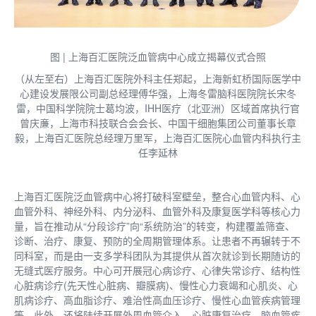
图 | 上海百汇医院泛血管病中心成立揭幕仪式合照
（从左至右）上海百汇医院外科主任郑起，上海新虹桥国际医学中
心建设发展限公司副总经理傅华强，上海冬雷脑科医院院长宋冬
雷，中国科学院院士葛均波，IHH医疗（北亚洲）区域首席执行官
曾庆亷，上海市科技联合会会长、中国干细胞集团公司董事长章
毅，上海百汇医院总经理万里军，上海百汇医院心血管内科执行主
任李延林
上海百汇医院泛血管病中心将打破科室壁垒，整合心血管内科、心
血管外科、神经外科、内分泌科、血管外科及康复医学科等核心力
量，旨在推动从“分段诊疗”向“系统防治”的转变，构建覆盖筛查、
诊断、治疗、康复、预防的全周期管理体系。让患者不再辗转于不
同科室，而是由一支多学科团队为其提供从首次就诊到长期随访的
无缝式医疗服务。中心可开展冠心病诊疗、心律失常诊疗、结构性
心脏病诊疗(先天性心脏病、瓣膜病)、慢性心力衰竭和心肌炎、心
肌病诊疗、高血脂诊疗、难治性高血压诊疗、慢性心血管疾病管理
等。此外，还将陆续开展外周血管介入、心脏康复治疗、脑血管疾