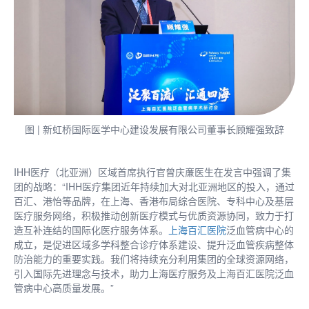
图 | 新虹桥国际医学中心建设发展有限公司董事长顾耀强致辞
IHH医疗（北亚洲）区域首席执行官曾庆亷医生在发言中强调了集
团的战略：“IHH医疗集团近年持续加大对北亚洲地区的投入，通过
百汇、港怡等品牌，在上海、香港布局综合医院、专科中心及基层
医疗服务网络，积极推动创新医疗模式与优质资源协同，致力于打
造互补连结的国际化医疗服务体系。
上海百汇医院
泛血管病中心的
成立，是促进区域多学科整合诊疗体系建设、提升泛血管疾病整体
防治能力的重要实践。我们将持续充分利用集团的全球资源网络，
引入国际先进理念与技术，助力上海医疗服务及上海百汇医院泛血
管病中心高质量发展。”