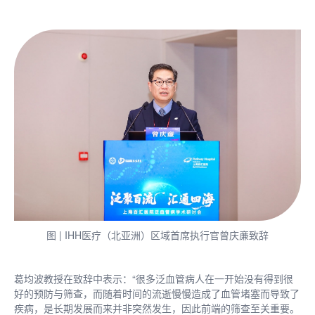
图 | IHH医疗（北亚洲）区域首席执行官曾庆亷致辞
葛均波教授在致辞中表示：“很多泛血管病人在一开始没有得到很
好的预防与筛查，而随着时间的流逝慢慢造成了血管堵塞而导致了
疾病，是长期发展而来并非突然发生，因此前端的筛查至关重要。