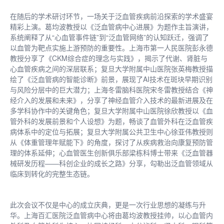
在随后的学术研讨环节，一场关于泛血管疾病前沿探索的学术盛宴
精彩上演。葛均波教授以《泛血管病中心进展》为题作主旨演讲，
系统阐释了从“心血管事件链”到“泛血管网络”的认知跃迁，强调了
以血管为靶点实施上游预防的重要性。上海市第一人民医院彭永德
教授分享了《CKM综合症的理念与实践》，揭示了代谢、肾脏与
心血管疾病之间的深层联系；复旦大学附属中山医院张英梅教授描
绘了《泛血管病的智能诊断》前景，展现了AI技术在斑块早期识别
与风险分层中的巨大潜力；上海冬雷脑科医院宋冬雷教授结合《神
经介入的发展和未来》，分享了神经血管介入技术的最新进展及在
多学科协作中的关键角色；复旦大学附属中山医院徐欣教授以《血
管外科的发展前景和个人设想》为题，畅谈了血管外科在泛血管疾
病体系中的定位与拓展；复旦大学附属公共卫生中心徐亚伟教授则
从《体重管理年赋能下》的角度，探讨了从疾病救治向康复预防管
理的体系延伸；心血管医生创新俱乐部梁栋科博士带来《泛血管器
械研发历程——科创企业的成长之路》分享，勾勒出泛血管领域从
临床到转化的完整生态链。
此次会议不仅是中心的成立庆典，更是一次行业思想的凝练与升
华。上海百汇医院泛血管病中心将由葛均波教授挂帅，以心血管内