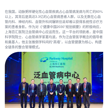
在我国，动脉粥样硬化性心血管疾病占心血管病发病与死亡的60%
以上，其背后是高达3.3亿的心血管病患者人群，以及无数在心血
管内科、神经内科、血管外科间辗转往返却难以获得系统性诊疗方
案的患者身影。作为对《“健康中国2030”规划纲要》的积极响应，
上海百汇医院泛血管病中心应运而生。这一平台的领航者，是中国
科学院院士、心血管病学家葛均波。作为泛血管医学概念的倡导者
和奠基人，他主张推倒学科间的“高墙”，以血管健康为核心，构建
全链条的整合管理模式。