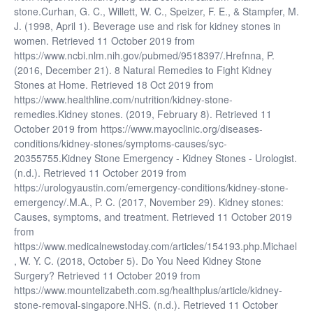
stone.Curhan, G. C., Willett, W. C., Speizer, F. E., & Stampfer, M.
J. (1998, April 1). Beverage use and risk for kidney stones in
women. Retrieved 11 October 2019 from
https://www.ncbi.nlm.nih.gov/pubmed/9518397/.Hrefnna, P.
(2016, December 21). 8 Natural Remedies to Fight Kidney
Stones at Home. Retrieved 18 Oct 2019 from
https://www.healthline.com/nutrition/kidney-stone-
remedies.Kidney stones. (2019, February 8). Retrieved 11
October 2019 from https://www.mayoclinic.org/diseases-
conditions/kidney-stones/symptoms-causes/syc-
20355755.Kidney Stone Emergency - Kidney Stones - Urologist.
(n.d.). Retrieved 11 October 2019 from
https://urologyaustin.com/emergency-conditions/kidney-stone-
emergency/.M.A., P. C. (2017, November 29). Kidney stones:
Causes, symptoms, and treatment. Retrieved 11 October 2019
from
https://www.medicalnewstoday.com/articles/154193.php.Michael
, W. Y. C. (2018, October 5). Do You Need Kidney Stone
Surgery? Retrieved 11 October 2019 from
https://www.mountelizabeth.com.sg/healthplus/article/kidney-
stone-removal-singapore.NHS. (n.d.). Retrieved 11 October