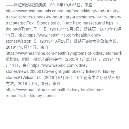
——肾脏和泌尿道疾病，2019年10月25日，来自
https://www.msdmanuals.com/en-sg/home/kidney-and-urinary-
tract-disorders/stones-in-the-urinary-tract/stones-in-the-urinary-
tract#targetText=Stones (calculi) are hard masses,and hips in
the backTeam, T. H. E.（2018年12月5日）肾结石，2019年10月
11日，来自https://www.healthline.com/health/kidney-
stonesWatson, S.（2019年3月29日）肾结石的8大迹象和症状，
2019年10月11日，来自
https://www.healthline.com/health/symptoms-of-kidney-stones体
重增加、肥胖与肾结石的相关性（2005年1月25日），2019年10
月11日，来自https://www.webmd.com/kidney-
stones/news/20050125/weight-gain-obesity-linked-to-kidney-
stones#1Wilson, D.（2018年6月5日）10个在家中治疗肾结石的
方法，2019年10月18日，来自
https://www.healthline.com/health/kidney-health/home-
remedies-for-kidney-stones