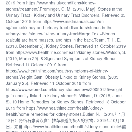
2019 from https://www.nhs.uk/conditions/kidney-
stones/treatment/.Preminger, G. M. (2018, May). Stones in the
Urinary Tract - Kidney and Urinary Tract Disorders. Retrieved 25
October 2019 from https://www.msdmanuals.com/en-
sg/home/kidney-and-urinary-tract-disorders/stones-in-the-
urinary-tract/stones-in-the-urinary-tract#targetText=Stones
(calculi) are hard masses, and hips in the back.Team, T. H. E.
(2018, December 5). Kidney Stones. Retrieved 11 October 2019
from https://www.healthline.com/health/kidney-stones.Watson, S.
(2019, March 29). 8 Signs and Symptoms of Kidney Stones.
Retrieved 11 October 2019 from
https://www.healthline.com/health/symptoms-of-kidney-
stones.Weight Gain, Obesity Linked to Kidney Stones. (2005,
January 25). Retrieved 11 October 2019 from
https://www.webmd.com/kidney-stones/news/20050125/weight-
gain-obesity-linked-to-kidney-stones#1.Wilson, D. (2018, June
5). 10 Home Remedies for Kidney Stones. Retrieved 18 October
2019 from https://www.healthline.com/health/kidney-
health/home-remedies-for-kidney-stones.Butler, N. （2018年1月
18日）肾结石患者饮食：推荐和避免摄入的食物，2019年10月18
日，来自https://www.healthline.com/health/kidney-stone-diet草酸