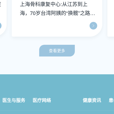
症
上海骨科康复中心:从江苏到上
难
海，70岁台湾阿姨的“换髋”之路：
这一次，我选对了
查看更多
医生与服务
医疗网络
健康资讯
患