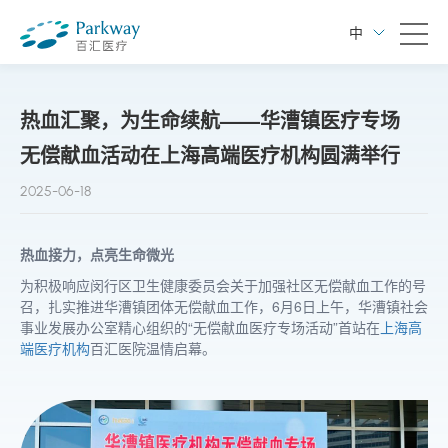
中
热血汇聚，为生命续航——华漕镇医疗专场
无偿献血活动在上海高端医疗机构圆满举行
2025-06-18
热血接力，点亮生命微光
为积极响应闵行区卫生健康委员会关于加强社区无偿献血工作的号
召，扎实推进华漕镇团体无偿献血工作，6
月
6
日上午，华漕镇社会
事业发展办公室精心组织的
“
无偿献血医疗专场活动
”
首站在
上海高
端医疗机构
百汇医院温情启幕。