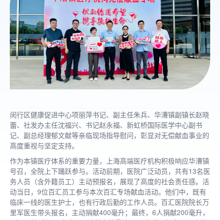
闵行区健康促进中心项丽萍书记、副主任朱兵、华漕镇副镇长赵晓
蕾、社发办主任沈福兴、书记赵永福、新虹桥国际医学中心副书
记、副总经理郁文献等亲临现场指导慰问，彰显对无偿献血事业的
高度重视与坚定支持。
作为本镇医疗体系的重要力量，上海高端医疗机构积极响应华漕镇
号召，全院上下踊跃参与。活动前期，医院广泛动员，共有13名医
务人员（含外籍员工）主动预报名，展现了高度的社会责任感。活
动当日，9位百汇员工参与本次百汇专场献血活动。他们中，既有
临床一线的医生护士，也有行政后勤的工作人员。百汇医院院长万
里军医生带头报名，主动捐献400毫升；最终，6人捐献200毫升，