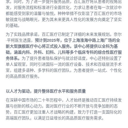
求。同时，为了进一步提升服务品质，百汇医疗将从患者的视角出
发，对服务流程和标准进行全面优化，力求让患者在每一次就诊中
都能感受到家的温馨与愉悦。种种举措不仅彰显了百汇医疗的市场
敏锐度与战略眼光，更为其未来更具人性化的发展方向奠定了坚实
的基础。
为了实践品牌承诺，百汇医疗已制定了详细的未来发展规划。奈尔
·平柯医生透露，
预计到2025年，位于上海淮海中路上海广场的全
新大型旗舰医疗中心将正式投入服务。该中心将提供以全科为基
础，涵盖内科、外科、妇科、儿科等多个临床专科的综合性医疗服
务体系。
为了提升患者隐私保护与就诊舒适度，中心还特别设置了
单人留观室，同时引进国际一流的医疗设备、技术和百级层流手术
室，组建多语种、多学科的医疗团队，为患者提供一站式、个性化
的高品质医疗服务。
以人才为驱动，提升整体医疗
水平和服务质量
在深耕中国市场的二十年历程中，人才始终是推动百汇医疗持续发
展与创新的核心动力。面对医疗行业的不断开放与竞争加剧的态
势，百汇医疗更加注重人才战略的构建，致力于打造一支国际化的
高端医疗团队，以满足日益增长的高品质医疗服务需求。