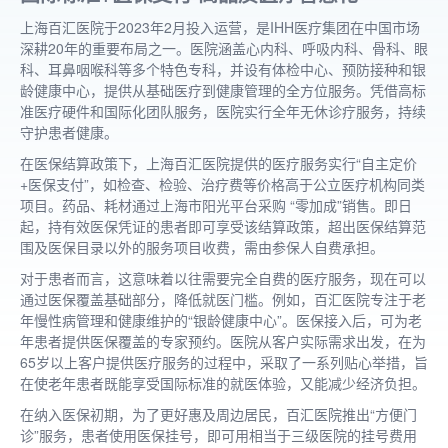
上海百汇医院于
2023年2月投入运营，是IHH医疗集团在中国市场
深耕20年的重要布局之一。医院涵盖心内科、呼吸内科、骨科、眼
科、耳鼻咽喉科等多个特色专科，并设有体检中心、预防接种和银
龄健康中心，提供从基础医疗到健康管理的全方位服务。凭借高标
准医疗硬件和国际化团队服务，医院实行全年无休诊疗服务，持续
守护患者健康。
在医保结算政策下，上海百汇医院提供的医疗服务实行
“
自主定价
+医保支付”
，如检查、检验、治疗费等价格高于公立医疗机构同类
项目。药品、耗材通过上海市阳光平台采购
“零加成”销售。即日
起，持有效医保凭证的患者即可享受该结算政策，超出医保结算范
围及医保目录以外的服务项目收费，需由参保人自费承担。
对于患者而言，这意味着以往需要完全自费的医疗服务，现在可以
通过医保覆盖基础部分，降低就医门槛。例如，百汇医院专注于老
年慢性病管理和健康维护的
“银龄健康中心”。医保接入后，可为老
年患者提供医保覆盖的专家预约。医院从客户实际需求出发，在为
65岁以上客户提供医疗服务的过程中，采取了一系列贴心举措，旨
在使老年患者既能享受国际标准的就医体验，又能减少经济负担。
在纳入医保初期，为了更好惠及周边居民，百汇医院推出
“方便门
诊”服务，患者使用医保挂号，即可用相当于三级医院的挂号费用