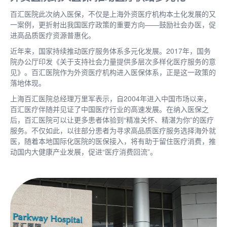
百汇医院此次纳入医保，不仅是上海外资医疗机构本土化发展的又
一案例，更折射出我国医疗政策的重要方向
——鼓励社会办医，促
进高品质医疗资源普惠化。
近年来，国家持续推动医疗服务体系多元化发展。
2017年，国务
院办公厅印发《关于支持社会力量提供多层次多样化医疗服务的意
见》。百汇医院作为外资医疗机构进入医保体系，正是这一政策的
落地体现。
上海百汇医院总经理万里军表示，自
2004年进入中国市场以来，
百汇医疗伴随并见证了中国医疗行业的高速发展。在纳入医保之
后，百汇医院可以让更多患者体验到“精准关怀、精湛为你”的医疗
服务。不仅如此，以往部分患者为寻求高品质医疗服务选择海外就
医，随着本地国际化医院的医保接入，将有助于留住医疗消费，推
动国内大健康产业发展，促进“医疗消费回流”。