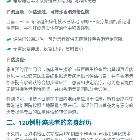
希望接受手术以外治疗方法的肝脏肿瘤患者
沪港直通：评估通过，可转诊香港港怡医院
目前，Histotripsy组织碎化技术已落地同属IHH医疗集团的香港港
怡医院，并在肝癌等实体瘤治疗中积累经验。
评估门诊通过后，可为患者提供无缝转诊至香港港怡医院
无需反复奔波、反复初诊，省时省心
评估流程:
患者预约评估门诊→临床医生接诊→超声医生检查后出具超声评估
意见→两位临床医生最终根据患者病历出具评估报告，并与香港港
怡医院专家确认符合初步适应症→患者如决定治疗，可为患者提供
无缝对接香港港怡医院，并由香港专家团队联合诊治。
特别说明：该技术目前在中国内地尚未应用于临床。所有治疗均在
香港港怡医院按照当地获批方案进行。本评估门诊旨在为有意向的
患者提供专业的医学评估和转诊通道。
二、120例肝癌患者的亲身经历
不久前，香港港怡医院完成第120例应用Histotripsy组织碎化技术