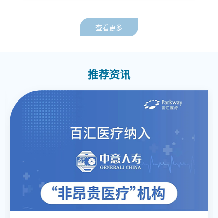
员、中国医师协会显微外科医师分会术后康复专委会委
和论文汇报的荣誉奖项。陈康医师曾获得上海市优秀住
员、中国医药教育协会康复装备发展转化工作委员会委
院医师和中国康复医学会优秀青年康复医师奖项。
查看更多
员。此外，他还主持和参与了多项科研课题，包括上海
市科委课题、卫计委课题、上海市第六人民医院院级课
题等，并在国内外期刊上发表了多篇学术论文。
推荐资讯