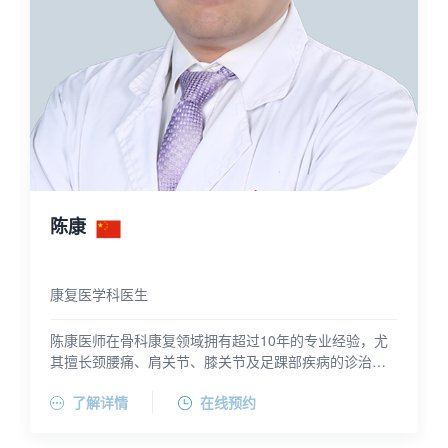
陈康
康复医学科医生
陈康医师在骨科康复领域拥有超过10年的专业经验，尤
其擅长颈腰痛、肩关节、膝关节及足踝部疾病的诊治和
个性化运动康复。他长期专注于肌骨疼痛和骨关节疾病
陈康医师毕业于上海交通大学，并获得了德国MTT医学
了解详情
在线预约
术后的康复评定及治疗，特别是在下肢损伤后的康复方
运动康复认证和功能性贴扎技术认证。目前，陈康医师
面有着深入的研究和丰富的实践经验，年均诊治患者超
担任上海市第六人民医院康复医学科的主治医师，并在
陈康医师的科研成果获得了上海康复医学科技进步二等
过1万人次。
多个专业组织中担任重要职务，包括中国康复医学会会
奖2项(作为第二完成人），多次在各类会议上获得病例