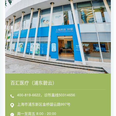
百汇医疗（浦东碧云）
400-819-6622，诊所直线50314656
上海市浦东新区金桥碧云路997号
周一至周五 8:00 - 20:00