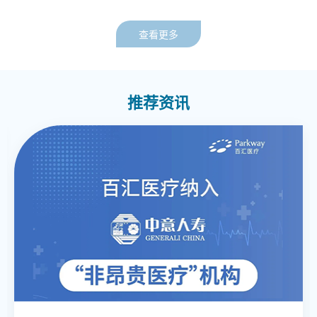
员、中国医师协会显微外科医师分会术后康复专委会委
和论文汇报的荣誉奖项。陈康医师曾获得上海市优秀住
员、中国医药教育协会康复装备发展转化工作委员会委
院医师和中国康复医学会优秀青年康复医师奖项。
查看更多
员。此外，他还主持和参与了多项科研课题，包括上海
市科委课题、卫计委课题、上海市第六人民医院院级课
题等，并在国内外期刊上发表了多篇学术论文。
推荐资讯