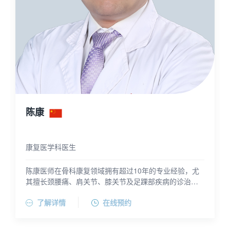
陈康
康复医学科医生
陈康医师在骨科康复领域拥有超过10年的专业经验，尤
其擅长颈腰痛、肩关节、膝关节及足踝部疾病的诊治和
个性化运动康复。他长期专注于肌骨疼痛和骨关节疾病
陈康医师毕业于上海交通大学，并获得了德国MTT医学
了解详情
在线预约
术后的康复评定及治疗，特别是在下肢损伤后的康复方
运动康复认证和功能性贴扎技术认证。目前，陈康医师
面有着深入的研究和丰富的实践经验，年均诊治患者超
担任上海市第六人民医院康复医学科的主治医师，并在
陈康医师的科研成果获得了上海康复医学科技进步二等
过1万人次。
多个专业组织中担任重要职务，包括中国康复医学会会
奖2项(作为第二完成人），多次在各类会议上获得病例