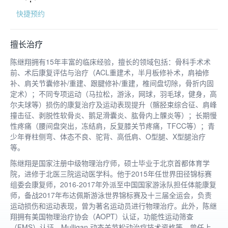
快捷预约
擅长治疗
陈继翔拥有15年丰富的临床经验，擅长的领域包括：骨科手术术
前、术后康复评估与治疗（ACL重建术，半月板修补术，肩袖修
补、肩关节囊修补/重建、跟腱修补/重建，椎间盘切除，骨折内固
定术）；不同专项运动（马拉松，游泳，网球，羽毛球，健身，高
尔夫球等）损伤的康复治疗及运动表现提升（髂胫束综合征、肩峰
撞击征、剥脱性软骨炎、鹅足滑囊炎、肱骨内上髁炎等）；长期慢
性疼痛（腰间盘突出，冻结肩，反复膝关节疼痛，TFCC等）；青
少年脊柱侧弯、体态不良、驼背、高低肩、O型腿、X型腿治疗
等。
陈继翔是国家注册中级物理治疗师，硕士毕业于北京首都体育学
院，进修于北医三院运动医学科。他于2015年任世界田径锦标赛
组委会康复师，2016-2017年外派至中国国家游泳队担任体能康复
师，备战2017年布达佩斯游泳世界锦标赛及十三届全运会，负责
运动损伤和运动表现，曾为著名运动员进行物理治疗。此外，陈继
翔拥有美国物理治疗协会（AOPT）认证，功能性运动筛查
（FMS）认证，Mulligan 动态关节松动治疗技术资格等，曾任上