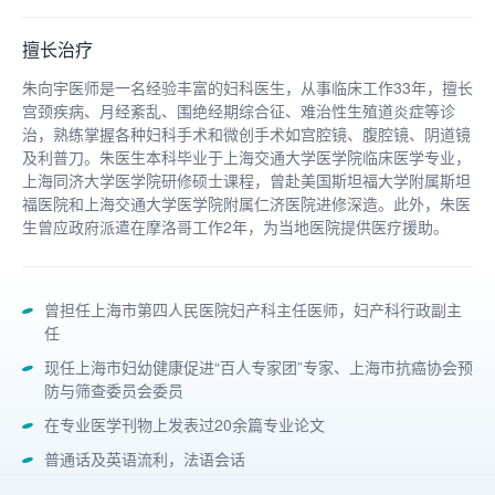
擅长治疗
朱向宇医师是一名经验丰富的妇科医生，从事临床工作33年，擅长
宫颈疾病、月经紊乱、围绝经期综合征、难治性生殖道炎症等诊
治，熟练掌握各种妇科手术和微创手术如宫腔镜、腹腔镜、阴道镜
及利普刀。朱医生本科毕业于上海交通大学医学院临床医学专业，
上海同济大学医学院研修硕士课程，曾赴美国斯坦福大学附属斯坦
福医院和上海交通大学医学院附属仁济医院进修深造。此外，朱医
生曾应政府派遣在摩洛哥工作2年，为当地医院提供医疗援助。
曾担任上海市第四人民医院妇产科主任医师，妇产科行政副主
任
现任上海市妇幼健康促进“百人专家团”专家、上海市抗癌协会预
防与筛查委员会委员
在专业医学刊物上发表过20余篇专业论文
普通话及英语流利，法语会话