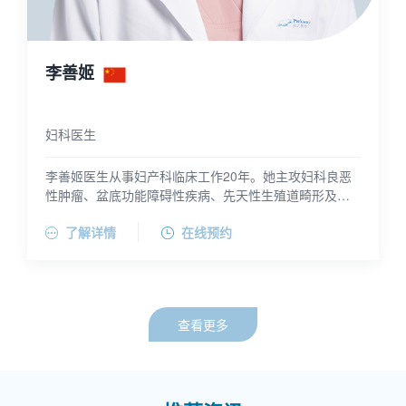
李善姬
妇科医生
李善姬医生从事妇产科临床工作20年。她主攻妇科良恶
性肿瘤、盆底功能障碍性疾病、先天性生殖道畸形及生
殖整复手术方向，擅长妇科微创手术，尤其在机器人手
李善姬医生毕业于吉林大学白求恩医学部临床医学专业
了解详情
在线预约
术、单孔腹腔镜、经阴道手术及盆底重建手术方面具有
获学士学位，后赴韩国朝鲜大学攻读医学硕士学位，现
丰富经验。
为复旦大学生命科学学院在读博士。李医生现任上海交
通大学医学院附属第一人民医院妇产临床医学中心（虹
口北部）妇科病区医疗组长。她曾赴韩国朝鲜大学及日
本宫崎大学担任访问学者。李医生是上海市妇女病康复
查看更多
专业委员会女性性功能障碍康复青年学组组长、上海市
妇幼保健协会更年期保健专委会委员，并担任中国整形
美容协会科技创新与器官整复分会理事、性别医学与性
器官整形分会理事、女性生殖整复分会理事，以及中国
医药教育协会整形美容外科专业委员会委员。她主编