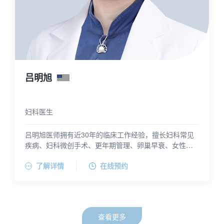
吕明旭
妇科医生
吕明旭医师拥有近30年的临床工作经验，擅长妇科常见
疾病、妇科微创手术、更年期管理、卵巢早衰、女性内
分泌障碍、女性泌尿和盆底疾病、性健康与障碍以及青
了解详情
在线预约
少年健康等。
吕医师拥有美国俄亥俄州医学院医学博士学位、美国纽
约大学科学硕士学位，以及北京协和医学院八年制医学
部和北京大学生命科学（生物）系医预的教育背景。她
在美国州立罗格斯大学Robert Wood Johnson Medical
College完成住院医培训并留校任职，从事临床医疗、住
查看更多
院医规培和医学生教育以及临床大数据研究。她曾在上