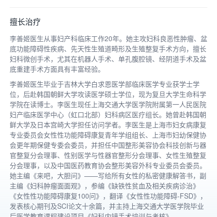
擅长治疗
李善姬医生从事妇产科临床工作20年。她主攻妇科良恶性肿瘤、盆
底功能障碍性疾病、先天性生殖道畸形及生殖整复手术方向，擅长
妇科微创手术，尤其在机器人手术、单孔腹腔镜、经阴道手术及盆
底重建手术方面具有丰富经验。
李善姬医生毕业于吉林大学白求恩医学部临床医学专业获学士学
位，后赴韩国朝鲜大学攻读医学硕士学位，现为复旦大学生命科学
学院在读博士。李医生现任上海交通大学医学院附属第一人民医院
妇产临床医学中心（虹口北部）妇科病区医疗组长。她曾赴韩国朝
鲜大学及日本宫崎大学担任访问学者。李医生是上海市妇女病康复
专业委员会女性性功能障碍康复青年学组组长、上海市妇幼保健协
会更年期保健专委会委员，并担任中国整形美容协会科技创新与器
官整复分会理事、性别医学与性器官整形分会理事、女性生殖整复
分会理事，以及中国医药教育协会整形美容外科专业委员会委员。
她主编《来吧，大胆问》——写给所有女性的私密健康解答书，副
主编《妇科肿瘤面面观》，参编《缺铁性贫血及相关疾病诊治》
《女性性功能障碍康复100问》，翻译《女性性功能障碍-FSD》，
发表核心期刊及SCI论文十余篇，并主持上海交通大学医学院毕业
后医学教育课程建设项目《妇科内镜手术培训与考核》。