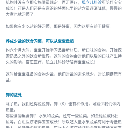
机构并没有立即实施限量规定。百汇医疗，
私立儿科诊
所陪伴宝宝
成长！可是人们还是有意识的将面包里的盐含量逐渐降低，慢慢的
大家也就习惯了。
如果你有少吃盐的好习惯，那是好事，因为这更有益于健康。
养成少盐的饮食习惯，可以从宝宝做起
约六个月大时，宝宝开始学习品尝新材质、新口味的食物，开始探
索奶品之外的饮食新世界。这时的食物会对他们以后的口味产生持
久的影响。百汇医疗，私立儿科诊所陪伴宝宝成长！
这时给宝宝准备的食物少盐，他们对盐的需求就少，对长期健康有
益。
钾的益处
除了盐，我们还得说说钾。钾（K）也有种作用，可减少我们体内
盐量。
哪些食物里含钾？ 水果和蔬菜，还有一些鱼类，如金枪鱼或比目
鱼等。百汇医疗陪伴宝宝成长！所以吃大量水果蔬菜有利于降低盐
摄入，还能抵消体内盐量。实际上心脏病预防协会就用这种方式来