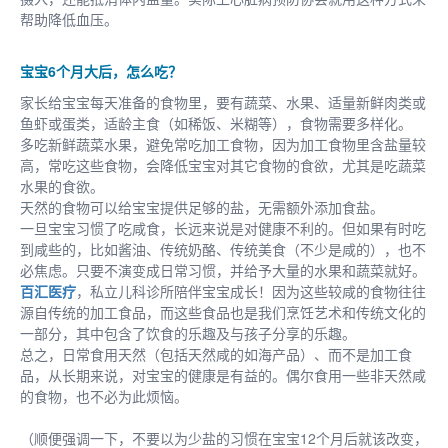
帮助降低血压。
宝宝6个月大后，怎么吃？
家长给宝宝每天准备的食物里，要有蔬菜、水果、适量新鲜肉类或
鱼虾或蛋类，适龄主食（如稀饭、米糊等），食物需要多样化。
多吃新鲜蔬菜水果，避免常吃加工食物，因为加工食物里含盐量较
高，常吃这些食物，会降低宝宝对其它食物的食欲，尤其是吃蔬菜
水果的食欲。
天然的食物可以给宝宝提供足够的盐，无需额外添加食盐。
一旦宝宝习惯了吃咸食，长远来说是对健康不利的。但如果有时吃
到咸些的，比如酱油、传统奶酪、传统美食（不少是咸的），也不
必焦虑。只要不演变成日常习惯，并给予大量的水果和蔬菜就好。
百汇医疗
，私立儿科诊所陪伴宝宝成长！因为这些较咸的食物往往
源自传统的加工食品，而这些食品也是我们烹饪艺术和传统文化的
一部分，其中包含了饮食的乐趣及与孩子分享的乐趣。
总之，日常食用天然（包括天然咸的如海产品）、而不是加工食
品，从长期来说，对宝宝的健康是有益的。偶尔食用一些非天然咸
的食物，也不必为此烦恼。
（顺便强调一下，不要以为少盐的习惯在宝宝12个月后就该改变，