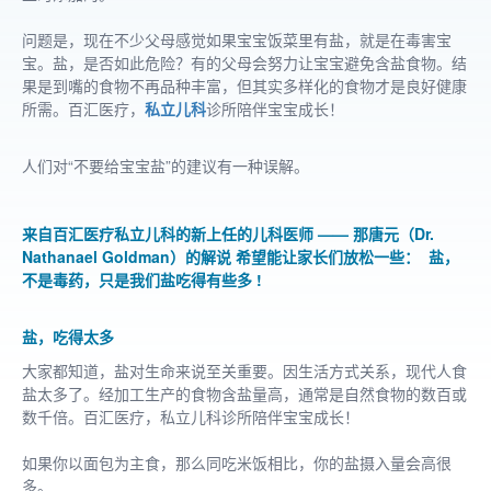
问题是，现在不少父母感觉如果宝宝饭菜里有盐，就是在毒害宝
宝。盐，是否如此危险？有的父母会努力让宝宝避免含盐食物。结
果是到嘴的食物不再品种丰富，但其实多样化的食物才是良好健康
所需。百汇医疗，
私立儿科
诊所陪伴宝宝成长！
人们对“不要给宝宝盐”的建议有一种误解。
来自百汇医疗私立儿科的新上任的儿科医师 —— 那唐元（Dr.
Nathanael Goldman）的解说 希望能让家长们放松一些： 盐，
不是毒药，只是我们盐吃得有些多 !
盐，吃得太多
大家都知道，盐对生命来说至关重要。因生活方式关系，现代人食
盐太多了。经加工生产的食物含盐量高，通常是自然食物的数百或
数千倍。百汇医疗，私立儿科诊所陪伴宝宝成长！
如果你以面包为主食，那么同吃米饭相比，你的盐摄入量会高很
多。