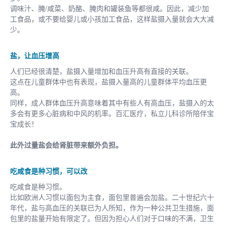
调味汁、腌/咸菜、奶酪、腌肉和罐装鱼等都很咸。因此，减少加
工食品，或不要给婴儿或小孩加工食品，这样盐摄入量就会大大减
少。
盐，让血压增高
人们已经很清楚，盐摄入量增加和血压升高有直接的关联。
这点在儿童群体中也有表现，盐摄入量高的儿童群体平均血压更
高。
同样，成人群体血压升高意味着其中有些人有高血压，盐摄入的太
多会有更多心脏病和中风的机率。百汇医疗，私立儿科诊所陪伴宝
宝成长！
此外过量盐会给肾脏带来额外负担。
吃咸食是种习惯，可以改
吃咸食是种习惯。
比如欧洲人习惯以面包为主食，面包里普遍会加盐。二十世纪六十
年代，盐与高血压的关联已为人所知，作为一种公共卫生措施，面
包里的盐量开始有限定了。但因为担心人们对于口味的不满，卫生