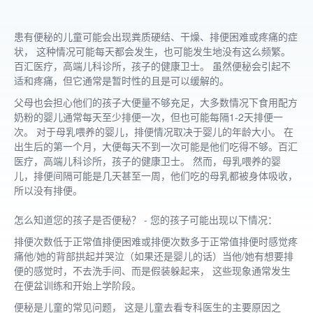
患有便秘的儿童可能会出现粪质硬结、干燥、排便困难或疼痛的症
状， 这种情况可能每天都会发生，也可能发生地没有这么频繁。
百汇医疗，高端儿科诊所，孩子的健康卫士。 虽然便秘会引起不
适和疼痛，但它通常是暂时性的且是可以缓解的。
父母也会担心他们的孩子大便量不够充足，大多数情况下食用配方
奶粉的婴儿通常每天至少排便一次，但也可能每隔1-2天排便一
次。 对于母乳喂养的婴儿，排便情况取决于婴儿的年龄大小。 在
出生后的第一个月，大便每天不到一次可能是他们吃得不够。百汇
医疗，高端儿科诊所，孩子的健康卫士。 然而，母乳喂养的婴
儿，排便间隔可能是几天甚至一周，他们吃的母乳都被身体吸收，
所以没有排便。
怎么知道您的孩子是否便秘？ - 您的孩子可能出现以下情况：
排便次数低于正常值排便困难或排便次数多于正常值排便时感觉疼
痛他/她的背部拱起并哭泣（如果还是婴儿的话）当他/她有想要排
便的感觉时，不去洗手间、而是假装躲起来， 这些现象通常发生
在便盆训练和开始上学阶段。
便秘是儿童的常见问题， 这是儿童去看专科医生的主要原因之