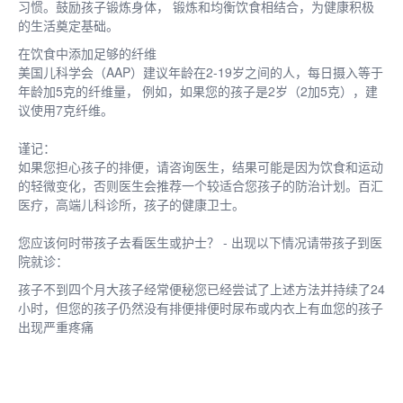
习惯。鼓励孩子锻炼身体， 锻炼和均衡饮食相结合，为健康积极
的生活奠定基础。
在饮食中添加足够的纤维
美国儿科学会（AAP）建议年龄在2-19岁之间的人，每日摄入等于
年龄加5克的纤维量， 例如，如果您的孩子是2岁（2加5克），建
议使用7克纤维。
谨记：
如果您担心孩子的排便，请咨询医生，结果可能是因为饮食和运动
的轻微变化，否则医生会推荐一个较适合您孩子的防治计划。百汇
医疗，高端儿科诊所，孩子的健康卫士。
您应该何时带孩子去看医生或护士？ - 出现以下情况请带孩子到医
院就诊：
孩子不到四个月大孩子经常便秘您已经尝试了上述方法并持续了24
小时，但您的孩子仍然没有排便排便时尿布或内衣上有血您的孩子
出现严重疼痛