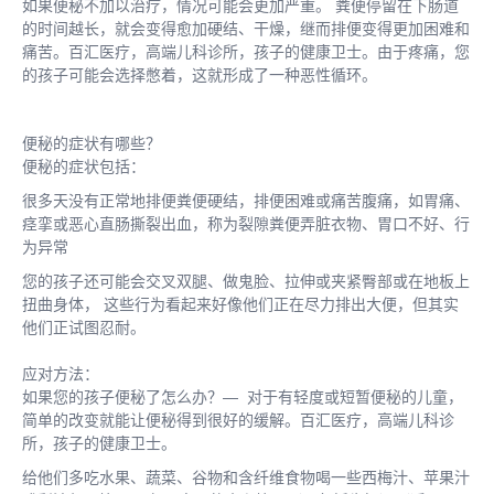
如果便秘不加以治疗，情况可能会更加严重。 粪便停留在下肠道
的时间越长，就会变得愈加硬结、干燥，继而排便变得更加困难和
痛苦。百汇医疗，高端儿科诊所，孩子的健康卫士。由于疼痛，您
的孩子可能会选择憋着，这就形成了一种恶性循环。
便秘的症状有哪些？
便秘的症状包括：
很多天没有正常地排便粪便硬结，排便困难或痛苦腹痛，如胃痛、
痉挛或恶心直肠撕裂出血，称为裂隙粪便弄脏衣物、胃口不好、行
为异常
您的孩子还可能会交叉双腿、做鬼脸、拉伸或夹紧臀部或在地板上
扭曲身体， 这些行为看起来好像他们正在尽力排出大便，但其实
他们正试图忍耐。
应对方法：
如果您的孩子便秘了怎么办？— 对于有轻度或短暂便秘的儿童，
简单的改变就能让便秘得到很好的缓解。百汇医疗，高端儿科诊
所，孩子的健康卫士。
给他们多吃水果、蔬菜、谷物和含纤维食物喝一些西梅汁、苹果汁