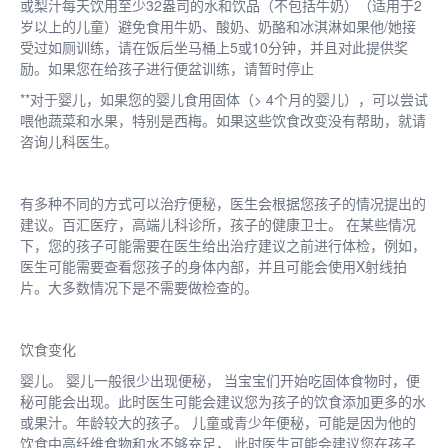
或梨汁每天饮用至少32盎司的水和饮品（不包括牛奶）（适用于2
岁以上的儿童）避免食用牛奶、酸奶、奶酪和冰淇淋如果他/她接
受过如厕训练，请在饭后坐马桶上5或10分钟，并且对此提供奖
励。如果您在给孩子进行便盆训练，请暂时停止
**对于婴儿，如果您的婴儿食用固体（> 4个月的婴儿），可以尝试
喂他蔬菜和水果，特别是西梅。如果这些饮食改变没有帮助，就请
咨询儿科医生。
有多种不同的方式可以治疗便秘，医生会根据您孩子的情况提出的
建议。百汇医疗，高端儿科诊所，孩子的健康卫士。 在某些情况
下，您的孩子可能需要在医生给出治疗建议之前进行体检，例如，
医生可能需要查看您孩子的身体内部，并且可能会使用X射线拍
片。大多数情况下是不需要做检查的。
饮食变化
婴儿。 婴儿一般很少出现便秘， 当宝宝们开始吃固体食物时，便
秘可能会出现。此时医生可能会建议您为孩子的饮食添加更多的水
或果汁。年龄较大的孩子。 儿童或青少年便秘，可能是因为他的
饮食中高纤维食物和水不够充足， 此时医生可能会建议您在孩子