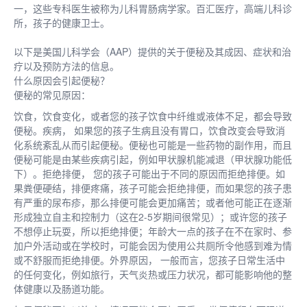
一，这些专科医生被称为儿科胃肠病学家。百汇医疗，高端儿科诊
所，孩子的健康卫士。
以下是美国儿科学会（AAP）提供的关于便秘及其成因、症状和治
疗以及预防方法的信息。
什么原因会引起便秘？
便秘的常见原因：
饮食，饮食变化，或者您的孩子饮食中纤维或液体不足，都会导致
便秘。疾病， 如果您的孩子生病且没有胃口，饮食改变会导致消
化系统紊乱从而引起便秘。便秘也可能是一些药物的副作用，而且
便秘可能是由某些疾病引起，例如甲状腺机能减退（甲状腺功能低
下）。拒绝排便， 您的孩子可能出于不同的原因而拒绝排便。如
果粪便硬结，排便疼痛，孩子可能会拒绝排便，而如果您的孩子患
有严重的尿布疹，那么排便可能会更加痛苦；或者他可能正在逐渐
形成独立自主和控制力（这在2-5岁期间很常见）；或许您的孩子
不想停止玩耍，所以拒绝排便；年龄大一点的孩子在不在家时、参
加户外活动或在学校时，可能会因为使用公共厕所令他感到难为情
或不舒服而拒绝排便。外界原因， 一般而言，您孩子日常生活中
的任何变化，例如旅行，天气炎热或压力状况，都可能影响他的整
体健康以及肠道功能。