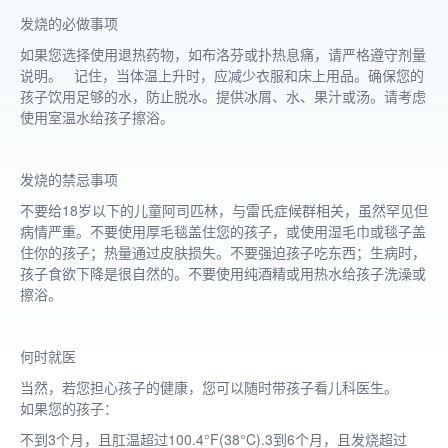
发烧的必做事项
如果您选择使用退热药物，如布洛芬或扑热息痛，请严格遵守剂量
说明。 记住，当体温上升时，应减少衣服和床上用品。确保您的
孩子饮用足够的水，防止脱水。提供冰屑、水、果汁或汤。请考虑
使用室温水给孩子擦浴。
发烧的禁忌事项
不要给18岁以下的儿童阿司匹林，与雷氏症候群相关，虽然罕见但
病情严重。不要使用厚毛毯盖住您的孩子，或使用湿毛巾或毯子盖
住你的孩子；热量通过皮肤损失。不要强迫孩子吃东西；生病时，
孩子食欲下降是很自然的。不要使用纯酒精或用热水给孩子洗澡或
擦浴。
何时就医
当然，若您担心孩子的健康，您可以随时带孩子看儿科医生。
如果您的孩子：
不到3个月，且肛温超过100.4°F(38°C).3到6个月，且发烧超过