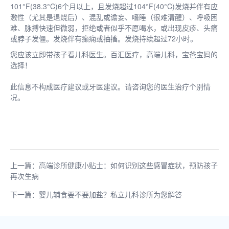
101°F(38.3°C)6个月以上，且发烧超过104°F(40°C)发烧并伴有应
激性（尤其是退烧后）、混乱或谵妄、嗜睡（很难清醒）、呼吸困
难、脉搏快速但微弱，拒绝或者似乎不愿喝水，或出现皮疹、头痛
或脖子发僵。发烧伴有癫痫或抽搐。发烧持续超过72小时。
您应该立即带孩子看儿科医生。百汇医疗，高端儿科，宝爸宝妈的
选择！
此信息不构成医疗建议或牙医建议。请咨询您的医生治疗个别情
况。
上一篇：高端诊所健康小贴士：如何识别这些感冒症状，预防孩子
再次生病
下一篇：婴儿辅食要不要加盐？私立儿科诊所为您解答