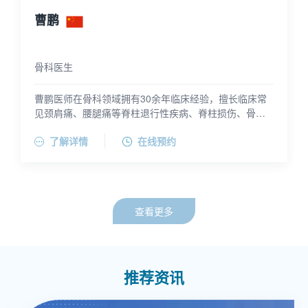
曹鹏
骨科医生
曹鹏医师在骨科领域拥有30余年临床经验，擅长临床常
见颈肩痛、腰腿痛等脊柱退行性疾病、脊柱损伤、骨质
疏松症的微创手术治疗，以及复杂脊柱疾病（如：脊柱
曹鹏医师是主任医师、博士生导师，师从我国著名骨科
了解详情
在线预约
畸形、脊柱肿瘤、脊柱炎症）的综合诊断和外科治疗。
专家柴本甫教授（学部委员）和杨庆铭教授（上海瑞金
医院终身教授）。他曾多次赴德国、西班牙、美国、新
加坡等多所世界著名的骨科医院访问和进修学习，主要
围绕脊柱、脊髓损伤或退变后的融合或微创技术进行临
床基础研究。曹医师主持多项国家科研项目，并且是上
查看更多
海市卫生系统“新百人计划”人才培养计划（即：“优秀学
科带头人计划”）和上海交通大学医学院“百人人才培养计
划”入选者。他目前担任中国康复医学会修复重建外科专
业委员会基础与材料学组副组长，中国医师协会骨科医
师分会颈椎专业委员会委员，国际矫形与创伤外科学会
推荐资讯
SICOT 中国部脊柱外科学会委员，中华医学会上海市医
学分会骨科专业委员会脊柱学组委员，上海市中西医结