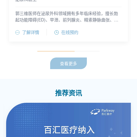
郭三维医师在泌尿外科领域拥有多年临床经验，擅长勃
起功能障碍(ED)、早泄、前列腺炎、精索静脉曲张、男
性生殖系统感染、男性外生殖器发育异常及男性不育、
郭三维医师于上海交通大学医学院及瑞士巴塞尔大学分
了解详情
在线预约
泌尿系结石、阴茎硬结症、阴茎弯曲等疾病的诊治。此
别取得医学博士学位，获得2011-2012年度瑞士联邦奖
外，他还精通尿道膀胱镜、精道内镜、输尿管镜下的手
学金，并且是2011-2015巴塞尔大学医院客座医师及访
术操作，精索静脉曲张及梗阻性无精子症的显微手术治
问学者，歌德学院(Goethe Institute)德语C1水平资质持
疗，PSA异常与前列腺穿刺的精准诊断。郭医师对勃起
有者。他现任上海市第一人民医院泌尿中心男科副主任
功能障碍(ED)的规范化分级诊治有较深造诣，并负责男
医师，曾任同济大学附属上海市第十人民医院泌尿科副
查看更多
科实验室/男性健康评估中心的工作和运营。
主任医师。郭医师在Journal of Endourology，Lasers in
Medical Science等主流期刊发表SCI论文多篇，并在
2014欧洲泌尿年会（EAU 2014）、2013韩国泌尿年会
（KUA 2013）以及2014巴塞尔大学外科会议等国际会议
发言。此外，他还担任中国人体健康科技促进会男科学
推荐资讯
专委会秘书长，上海市社会医疗机构协会泌尿外科专委
会秘书长，以及上海市男科学会青年委员会前副主任委
员。