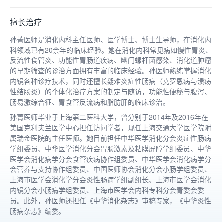
擅长治疗
孙菁医师是消化内科主任医师、医学博士、博士生导师，在消化内
科领域已有20余年的临床经验。她在消化内科常见病如慢性胃炎、
反流性食管炎、功能性胃肠道疾病、幽门螺杆菌感染、消化道肿瘤
的早期筛查的诊治方面拥有丰富的临床经验。孙医师熟练掌握消化
内镜各种诊疗技术，同时还擅长疑难炎症性肠病（克罗恩病与溃疡
性结肠炎）的个体化治疗方案的制定与随访，功能性便秘与腹泻、
肠易激综合征、胃食管反流病和脂肪肝的临床诊治。
孙菁医师毕业于上海第二医科大学，曾分别于2014年及2016年在
美国克利夫兰医学中心担任访问学者，现任上海交通大学医学院附
属瑞金医院的主任医师。她目前担任中华医学消化分会炎症性肠病
学组委员、中华医学消化分会胃肠激素及粘膜屏障学组委员、中华
医学会消化病学分会食管疾病协作组委员、中华医学会消化病学分
会营养与支持协作组委员、中国医师协会消化分会小肠学组委员、
上海市医学会消化学分会炎性肠病学组副组长、上海市医学会消化
内镜分会小肠病学组委员、上海市医学会内科专科分会青委会委
员。此外，孙医师还担任《中华消化杂志》审稿专家，《中华炎性
肠病杂志》编委。