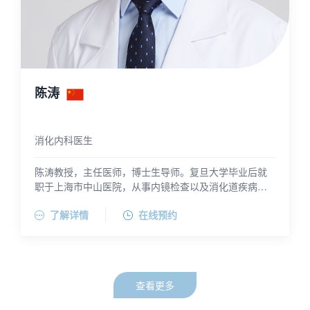
黄勤
消化内科医生
就
黄勤医师是拥有近20年消化内科临床经验的医师，擅长
的
各类消化内科疾病的诊治与消化系统慢性疾病管理；善
该
握
于消化内镜操作(内镜下消化道早癌的筛查与诊断，胃肠
了解详情
在线预约
道
道各类息肉的内镜下切除与治疗)。能够处理各类胃肠道
他
留
消化类疾病，如反流性食管炎，急、性腹痛、腹胀、腹
获
泻、便秘、炎症性肠病（克罗恩病和溃疡性结肠炎）及
和治
发展
内痔等。
、支
带
查看更多
架
会