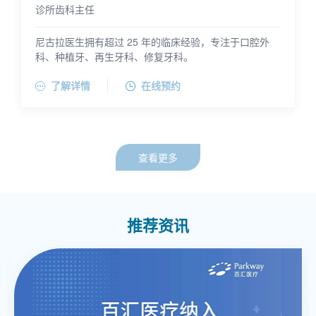
诊所齿科主任
尼古拉医生拥有超过 25 年的临床经验，专注于口腔外
科、种植牙、再生牙科、修复牙科。
专业领域包括：
了解详情
在线预约
• 口腔外科与智齿拔除
• 种植牙与全口重建
• 高级骨增量与上颌窦提升术
• PRF、CGF 等生物再生技术
• 复杂修复治疗与咬合重建
查看更多
尼古拉医生注重精准的外科技术与现代再生医学相结
合，强调可预见的疗效、患者舒适度以及长期的功能稳
定。他的治疗理念以清晰沟通、细致规划和循证医学为
他拥有 DMD 口腔医学博士学位、MSc 口腔种植学硕士
基础。
学位，并获得 国际口腔种植医师学会（ICOI）院士
DICOI 认证。他曾在欧洲和亚洲接受培训与执业，并积
推荐资讯
极参与临床指导持续提升自己的临床技能。