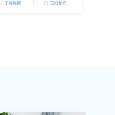
了解详情
在线预约
养育、亲子关系等问题的咨询。在临床实
践中，重视倾听和理解症状背后的社会心
理因素，为患者提供药物结合心理的整合
治疗。王医生毕业于浙江大学医学院临床
医学系，获得精神病与精神卫生学硕士学
位。曾在JCI认证的公立三甲综合性医院长
期从事精神科门诊及联络会诊工作，参与
心脏康复等多项多学科协作项目。