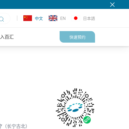
中文
EN
日本語
入百汇
快速预约
疗（长宁古北）