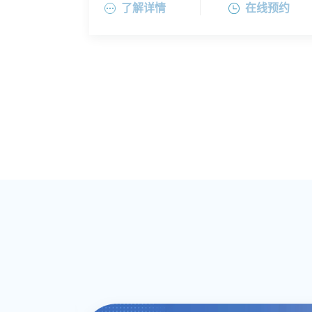
了解详情
在线预约
郁症、焦虑症、惊恐症、躁郁症、思觉失
士学位。他是香港医学专科学院院士和香
麦棨诺医师目前常驻香港，同时担任香港
调等。此外，麦医师对性相关疾病的心理
港精神科医学院院士。麦棨诺医师是香港
港怡医院精神科名誉顾问医生和上海百汇
治疗以及跨性别健康领域有深入的研究和
大学及香港中文大学两间医学院精神科的
医疗金桥门诊部精神科医生。
丰富的实践经验。他能够为患者提供全面
临床助理教授，曾在国内高端私立医院精
的心理辅导、行为治疗及药物治疗等综合
神科任职顾问医生。麦医师在专业领域内
治疗方案，帮助患者恢复精神健康。
具有广泛的影响力，他是亚洲跨性别健康
专业协会的主席，以及亚洲家庭治疗学会
理事会成员及临床顾问。他还获得了多项
专业认证，包括认证的性治疗师（美国及
香港）、认证的跨性别人士治疗师及培训
导师等。此外，麦医师还担任世卫组织
（WHO）ICD-11诊断标准中针对性相关疾
病的特邀纂辑员，为国际医学标准的制定
贡献了自己的专业力量。