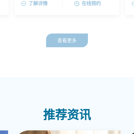
了解详情
在线预约
早期心理健康方面，脑机互动和心理游戏
化方面有深入研究。他的工作范围涵盖儿
童与成人精神科治疗，心理治疗，以及精
神障碍的早期干预。石医师曾负责多个研
查看更多
究项目，涉及不良早期母婴关系、儿童青
少年攻击行为，基于脑机互动和AI心理对
话的多动症、抑郁焦虑情绪改善系统（有
发明专利一项）。他在实践中运用所学知
识，为患者提供全面的精神及心理治疗 。
推荐资讯