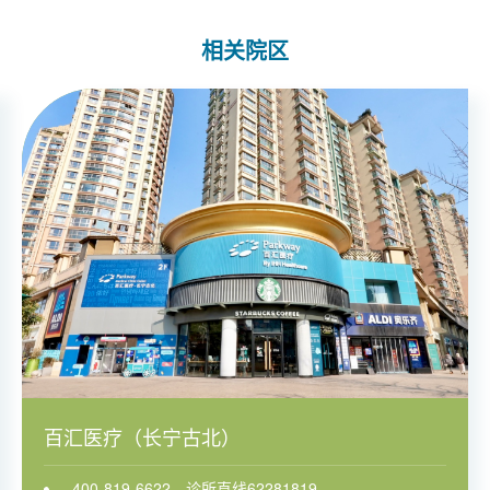
相关院区
百汇医疗（长宁古北）
400-819-6622，诊所直线62281819