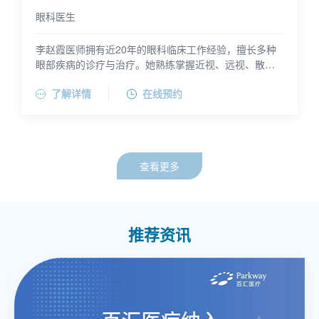
眼科医生
李赵霞医师拥有近20年的眼科临床工作经验，擅长多种
眼部疾病的诊疗与治疗。她熟练掌握近视、远视、散
光、老花眼、干眼症、白内障、青光眼、视网膜病变等
李赵霞医师毕业于山东医科大学医疗系英医班，获临床
了解详情
在线预约
常见眼病的诊疗，能够开展常见外眼及眼表手术。此
医学本科学位，后在山东省医学科学院攻读眼科学硕
外，李医师在角膜屈光、儿童斜弱视、双眼视功能的检
士。她在上海三级公立医院从事眼科临床工作20年，还
查、矫正及训练方面经验丰富，尤其擅长青少年各种屈
曾在多家上海高端私立医院工作并担任要职。李医师在
光不正的诊疗及近视防控，还精通角膜塑形镜的验配。
核心期刊发表论文十余篇，并是中华医学会眼科分会会
员。
查看更多
推荐资讯