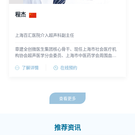
程杰
上海百汇医院介入超声科副主任
章建全创微医生集团核心骨干、现任上海市社会医疗机
构协会超声医学分会委员、上海市中医药学会周围血管
病分会青年委员。
擅长肝脏、肾脏、乳腺、卵巢等囊肿类疾病超声诊断与
了解详情
在线预约
抽液硬化治疗，以及甲状腺、乳腺、肝脏、肾脏实体肿
瘤超声诊断、穿刺活检与热消融治疗。
查看更多
推荐资讯