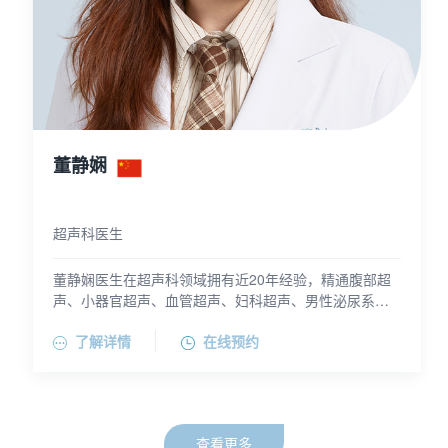
董静娴
超声科医生
董静娴医生在超声科领域拥有近20年经验，精通腹部超
声、小器官超声、血管超声、妇科超声、男性泌尿系超
声、肌骨超声等临床超声诊断。她尤其擅长甲状腺、乳
董静娴医生毕业于上海交通大学医学院，曾就职于上海
了解详情
在线预约
腺疾病超声诊断及泌尿系疾病超声诊断。
交通大学附属同仁医院超声科。在加入百汇医疗前，她
还为国内高端私立医疗机构工作多年。
查看更多