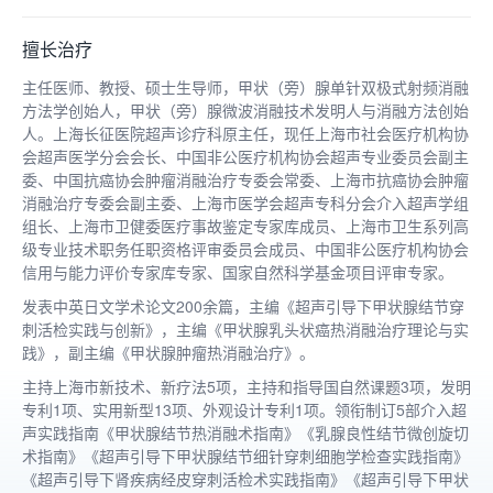
擅长治疗
主任医师、教授、硕士生导师，甲状（旁）腺单针双极式射频消融
方法学创始人，甲状（旁）腺微波消融技术发明人与消融方法创始
人。上海长征医院超声诊疗科原主任，现任上海市社会医疗机构协
会超声医学分会会长、中国非公医疗机构协会超声专业委员会副主
委、中国抗癌协会肿瘤消融治疗专委会常委、上海市抗癌协会肿瘤
消融治疗专委会副主委、上海市医学会超声专科分会介入超声学组
组长、上海市卫健委医疗事故鉴定专家库成员、上海市卫生系列高
级专业技术职务任职资格评审委员会成员、中国非公医疗机构协会
信用与能力评价专家库专家、国家自然科学基金项目评审专家。
发表中英日文学术论文200余篇，主编《超声引导下甲状腺结节穿
刺活检实践与创新》，主编《甲状腺乳头状癌热消融治疗理论与实
践》，副主编《甲状腺肿瘤热消融治疗》。
主持上海市新技术、新疗法5项，主持和指导国自然课题3项，发明
专利1项、实用新型13项、外观设计专利1项。领衔制订5部介入超
声实践指南《甲状腺结节热消融术指南》《乳腺良性结节微创旋切
术指南》《超声引导下甲状腺结节细针穿刺细胞学检查实践指南》
《超声引导下肾疾病经皮穿刺活检术实践指南》《超声引导下甲状