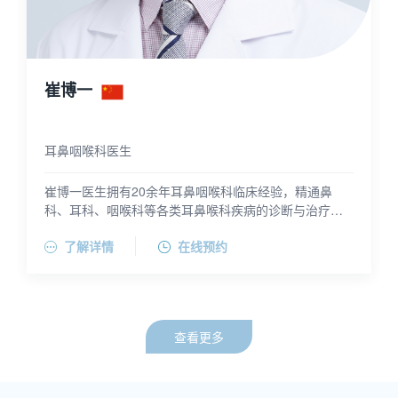
李晓艳 主任医师
耳鼻咽喉科医生
李晓艳医师是主任医师，医学博士，教授，从事耳鼻咽
喉科临床工作三十余年。擅长扁桃体腺样体肥大、急慢
性鼻炎鼻窦炎和中耳炎的内外科治疗，尤其在喉气管狭
李晓艳医师是上海市儿童医院耳鼻咽喉头颈外科学科带
了解详情
在线预约
窄、畸形（如喉蹼、喉裂等）以及喉软化的手术治疗方
头人及临床首席专家。她是《中国儿童扁桃体、腺样体
面具有丰富经验。她对鳃裂囊肿、梨状窝瘘、甲状舌管
等离子手术诊疗指南》的主要制定者，同时担任中华医
囊肿以及颈部脉管性畸形（如淋巴管瘤等）的手术治疗
学会耳鼻咽喉科小儿专业组副组长、中国睡眠研究会儿
成效显著。此外，她在小儿喉气道梗阻、小儿颌面部畸
童专委会副主委、中国人体健康促进会儿童变态反应专
形整复、头颈部手术以及电子耳蜗植入术等领域处于国
委会副主委、中妇幼微创学会儿童专委会副主委以及中
查看更多
内领先地位。
国医师学会耳鼻喉科专委会委员。