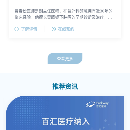
费春松医师是副主任医师，在普外科领域拥有近30年的
临床经验。他擅长胃肠镜下肿瘤的早期诊断及治疗，在
消化道恶性肿瘤的微创手术及传统手术方面也积累了大
费春松医师毕业于上海交通大学医学院临床医学系本
了解详情
在线预约
量经验，熟练掌握痔疮的PPH及TST手术，以及肛旁脓
科，并在苏州大学医学院获得研究生学位。他曾在上海
肿、肛瘘等肛肠疾病的手术治疗。他还具有胆囊炎、胆
高端私立医疗机构担任普通外科副主任医师及内镜中心
囊结石、下肢静脉曲张、急性阑尾炎等外科疾病的手术
主任，也在上海市第八人民医院担任外科副主任医师。
治疗经验。
费医师持有全科中级资质和健康管理师证，是上海市社
会医疗结构协会肿瘤学分会委员和中国非公医疗机构消
查看更多
化病专业委员会委员。
推荐资讯