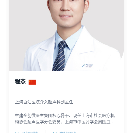
程杰
上海百汇医院介入超声科副主任
章建全创微医生集团核心骨干、现任上海市社会医疗机
构协会超声医学分会委员、上海市中医药学会周围血管
病分会青年委员。
擅长肝脏、肾脏、乳腺、卵巢等囊肿类疾病超声诊断与