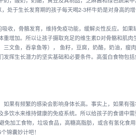
牛奶，酸奶，奶酪，黄豆及其制品，芝麻酱和绿色蔬菜中
，处于生长发育期的孩子每天喝2-3杯牛奶是对身高的
的吸收，骨骼发育，维持免疫功能，缓解炎性反应。如果
体重增加。所以让孩子摄取充足的维生素D对骨骼和肌肉生
，三文鱼，吞拿鱼等）， 鱼籽，豆腐，奶酪，奶油，瘦
们发挥生长潜力的坚实基础和必要条件。高蛋白食物包括
，如果有频繁的感染会影响身体长高。事实上，如果有强
及多饮水来维持健康的免疫系统。所以给孩子的食谱中需
酪。避免加工食物，垃圾食品，高糖高脂肪，或含有氢化食
5个锦囊妙计吧！