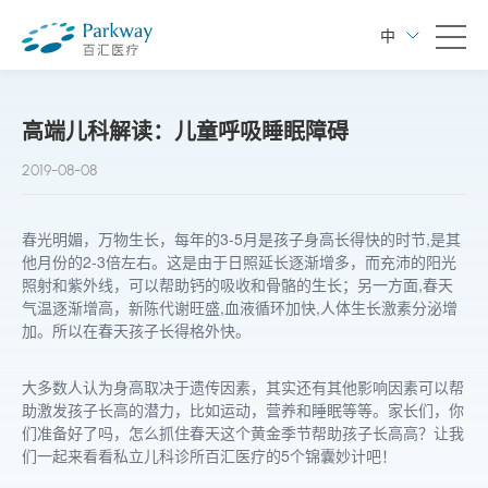
中
高端儿科解读：儿童呼吸睡眠障碍
2019-08-08
春光明媚，万物生长，每年的3-5月是孩子身高长得快的时节,是其
他月份的2-3倍左右。这是由于日照延长逐渐增多，而充沛的阳光
照射和紫外线，可以帮助钙的吸收和骨骼的生长；另一方面,春天
气温逐渐增高，新陈代谢旺盛,血液循环加快,人体生长激素分泌增
加。所以在春天孩子长得格外快。
大多数人认为身高取决于遗传因素，其实还有其他影响因素可以帮
助激发孩子长高的潜力，比如运动，营养和睡眠等等。家长们，你
们准备好了吗，怎么抓住春天这个黄金季节帮助孩子长高高？让我
们一起来看看私立儿科诊所百汇医疗的5个锦囊妙计吧！