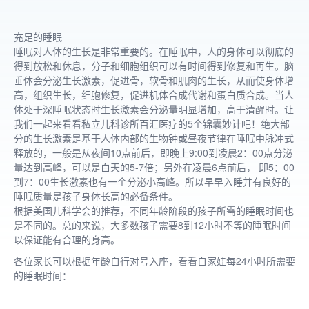
充足的睡眠
睡眠对人体的生长是非常重要的。在睡眠中，人的身体可以彻底的
得到放松和休息，分子和细胞组织可以有时间得到修复和再生。脑
垂体会分泌生长激素，促进骨，软骨和肌肉的生长，从而使身体增
高，组织生长，细胞修复，促进机体合成代谢和蛋白质合成。当人
体处于深睡眠状态时生长激素会分泌量明显增加，高于清醒时。让
我们一起来看看私立儿科诊所百汇医疗的5个锦囊妙计吧！绝大部
分的生长激素是基于人体内部的生物钟或昼夜节律在睡眠中脉冲式
释放的，一般是从夜间10点前后，即晚上9:00到凌晨2：00点分泌
量达到高峰，可以是白天的5-7倍；另外在凌晨6点前后， 即5：00
到7：00生长激素也有一个分泌小高峰。所以早早入睡并有良好的
睡眠质量是孩子身体长高的必备条件。
根据美国儿科学会的推荐，不同年龄阶段的孩子所需的睡眠时间也
是不同的。总的来说，大多数孩子需要8到12小时不等的睡眠时间
以保证能有合理的身高。
各位家长可以根据年龄自行对号入座，看看自家娃每24小时所需要
的睡眠时间：