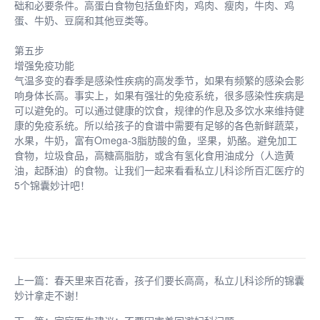
础和必要条件。高蛋白食物包括鱼虾肉，鸡肉、瘦肉，牛肉、鸡
蛋、牛奶、豆腐和其他豆类等。
第五步
增强免疫功能
气温多变的春季是感染性疾病的高发季节，如果有频繁的感染会影
响身体长高。事实上，如果有强壮的免疫系统，很多感染性疾病是
可以避免的。可以通过健康的饮食，规律的作息及多饮水来维持健
康的免疫系统。所以给孩子的食谱中需要有足够的各色新鲜蔬菜，
水果，牛奶，富有Omega-3脂肪酸的鱼，坚果，奶酪。避免加工
食物，垃圾食品，高糖高脂肪，或含有氢化食用油成分（人造黄
油，起酥油）的食物。让我们一起来看看私立儿科诊所百汇医疗的
5个锦囊妙计吧！
上一篇：春天里来百花香，孩子们要长高高，私立儿科诊所的锦囊
妙计拿走不谢！