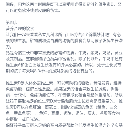
间段，因为这两个时间段既可以享受阳光得到足够的维生素D，又
可以避免紫外线对皮肤的伤害。
第四步
营养合理的饮食
让我们一起来看看私立儿科诊所百汇医疗的5个锦囊妙计吧！有必
须的维生素，矿物质和蛋白质的均衡的膳食会帮助孩子发挥生长潜
力。
钙是骨骼生长中非常重要的必需矿物质，牛奶，酸奶，奶酪，黄豆
及其制品，芝麻酱和绿色蔬菜中富含钙。除了钙以外，牛奶中还有
维生素A和蛋白质是生长发育和身高必需的。所以，处于生长发育
期的孩子每天喝2-3杯牛奶是对身高的增长有益的。
维生素D是人体必需维生素，可以帮助钙的吸收，骨骼发育，维持
免疫功能，缓解炎性反应。如果缺乏的话会导致生长减缓，佝偻
病，骨软化，免疫功能低下，在青春期女孩会引起体重增加。所以
让孩子摄取充足的维生素D对骨骼和肌肉生长发育是很重要的。 维
生素D可以在鱼肝油，蘑菇类，脂肪含量高的鱼类（鳟鱼，三文
鱼，吞拿鱼等）， 鱼籽，豆腐，奶酪，奶油，瘦肉，鸡蛋等食物
中摄取，或日光浴。
保证孩子每天摄入足够的蛋白质是帮助他们发挥生长潜力的坚实基