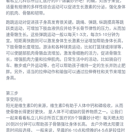
看私立儿科诊所百汇医疗的5个锦囊妙计吧！的确，对孩子来说，
适量有规律的多样性综合运动可以促进生长激素的分泌，强化身体
的肌肉、骨骼和韧带。
跑跳运动对促进孩子身高发育很关键。跳绳、弹跳, 纵跳摸高等跳
跃类运动，可增加下肢血液供应并给予长骨节律性的压力，从而加
速骨骼生长。这些弹跳运动一般以每天1-3次，每次5-10分钟为
宜。短距离快跑则可以激发身体生长激素分泌增加帮助身体长高，
下肢骨骼长度增加。游泳和各种球类运动，比如打篮球或排球等，
可以使腿部肌肉骨骼血流增加，激发骨细胞的活力，促进骨骼生
长，增强肌肉力量和拉伸肌肉。日常生活中的活动，比如骑自行
车、散步或户外运动等，也可以帮助孩子维持一定的生长并防止肥
胖。另外，适当的拉伸动作和瑜伽可以通过拉伸脊柱和关节来增加
身高。
第三步
享受阳光
阳光是维生素D的来源，维生素D有助于人体中钙和磷吸收，从而
使骨骼长得更好更快， 是人体不可或缺的营养物质之一。让我们
一起来看看私立儿科诊所百汇医疗的5个锦囊妙计吧！每天晒太阳
20到20分钟可以帮助孩子骨骼强壮身体长高。 去户外晒太阳要注
意时间段选择， 一般来说，早晨的6-10点和傍晚的4-5点是较佳时