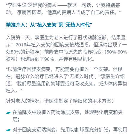
“李医生说‘这是我的病人’——就这一句话，让我特别感
动。”家属回忆道，“他真的把病人当成了自己的责任。”
精准介入：从“植入支架”到“无植入时代”
入院第二天，李医生为老人进行了冠状动脉造影。结果显
示：2016年植入支架的回旋支依然通畅，但远端出现了一
处80%的新狭窄；前降支中段原先的临界病变（50%-60%
狭窄）也进展到了90%，并伴有明显钙化。
“以前治疗回旋支病变，可能需要再植入一个支架。但现
在，冠脉介入治疗已经进入了‘无植入时代’。”李医生介绍
道，“我们尽量选用药物球囊或可吸收支架，减少体内异物
植入。”
针对老人的情况，李医生制定了精细化的手术方案：
在前降支中段植入药物涂层支架，处理钙化病变和夹
层；
对于回旋支远端病变，先用切割球囊充分扩张，再使用