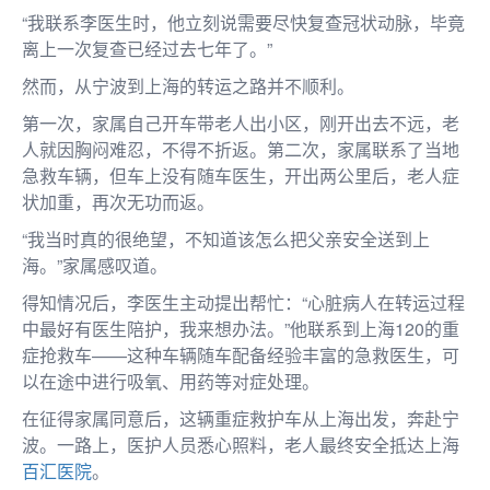
“我联系李医生时，他立刻说需要尽快复查冠状动脉，毕竟
离上一次复查已经过去七年了。”
然而，从宁波到上海的转运之路并不顺利。
第一次，家属自己开车带老人出小区，刚开出去不远，老
人就因胸闷难忍，不得不折返。第二次，家属联系了当地
急救车辆，但车上没有随车医生，开出两公里后，老人症
状加重，再次无功而返。
“我当时真的很绝望，不知道该怎么把父亲安全送到上
海。”家属感叹道。
得知情况后，李医生主动提出帮忙：“心脏病人在转运过程
中最好有医生陪护，我来想办法。”他联系到上海120的重
症抢救车——这种车辆随车配备经验丰富的急救医生，可
以在途中进行吸氧、用药等对症处理。
在征得家属同意后，这辆重症救护车从上海出发，奔赴宁
波。一路上，医护人员悉心照料，老人最终安全抵达上海
百汇医院
。