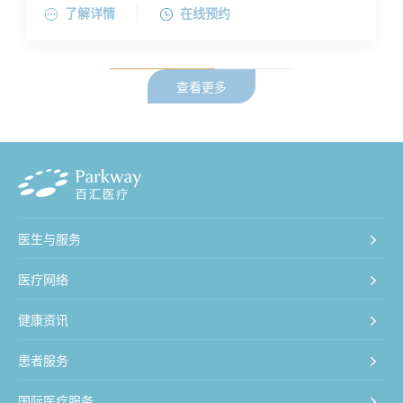
了解详情
在线预约
的诊断、保守及手术治疗；擅长颈椎病、腰椎间盘突出
症、腰椎管狭窄症、脊柱侧凸，滑囊炎、腿鞘炎、肌腿
炎等疾病诊治。孙卿医师还专注于骨科新技术的应用，
如再生医学、血浆富血小板注射治疗，超声介入下微创
查看更多
治疗等。
医生与服务
医疗网络
健康资讯
患者服务
国际医疗服务