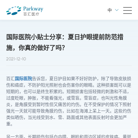
中
国际医院小贴士分享：夏日护眼提前防范措
施，你真的做好了吗？
2021-12-10
百汇
国际医院
告诉您，夏日护目如果不好好防护，除了导致皮肤损
伤和癌症，不防护阳光照射也会伤害你的眼睛。这种损害既可以是
短期的，也可以是终生积累的。短期损害包括轻微的刺激和不适，
过度眨眼，肿胀，不能看强光，或雪盲。雪盲症，也叫光性角膜
炎，是角膜受到暂时性但又痛苦的灼伤。在不受保护的情况下照射
强光一天就可能导致角膜灼伤，比如在海滩上呆上一天。这些灼伤
类似晒伤，当光线受到水、雪、路面或其他表面反射时会更加严
重。
另一方面，长期损伤包括白内障、眼睑和周边区域的皮肤癌、黄斑