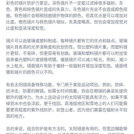
彩色的镜片防护力更足。深色镜片不一定能过滤掉很多辐射。灰
色、黄色和棕色镜片造成的失真少。灰色镜片完全不会造成颜色扭
曲。棕色镜片会稍稍扭曲镜外物体的颜色，但其优点是可以增加对
比度。橙色镜片与棕色镜片相似，失真度略高，但也会增加视觉对
比度和促进深度知觉。
镜片可以由玻璃或塑料制成，每种镜片都有它的优点和缺点。玻璃
镜片具有高的光学清晰度和抗划伤性，但比塑料镜片重。而塑料镜
片更轻，不易碎，但更容易有划痕。玻璃和塑料镜片都可以附加宝
丽来偏光塑料片或镜像喷镀。偏振镜片可以减少眩光，例如，减少
水上眩光。镜面镜片有助于偏转一些辐射并增加深度知觉。镜面喷
镀和镜片的颜色可以不同。
有些太阳镜具备特殊功能，专门用于某些运动项目。例如，防碎、
抗冲击、防雾的眼镜。如需长时间佩戴，则会在眼镜的鼻梁处提供
额外的缓冲力。为水上运动设计的太阳镜可能具有浮力，如果不慎
掉到水中也会浮起，便于找回。高海拔地区和雪地上的人们可能需
要更高程度的紫外线防护，如登山者，因为他们暴露在辐射水平较
高的地方。
总的来说，组合防护是有方法的。太阳镜是有用的，但宽边帽能够