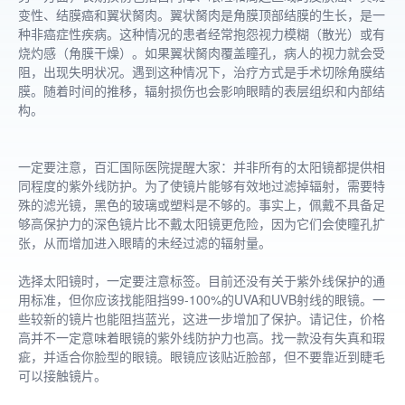
变性、结膜癌和翼状胬肉。翼状胬肉是角膜顶部结膜的生长，是一
种非癌症性疾病。这种情况的患者经常抱怨视力模糊（散光）或有
烧灼感（角膜干燥）。如果翼状胬肉覆盖瞳孔，病人的视力就会受
阻，出现失明状况。遇到这种情况下，治疗方式是手术切除角膜结
膜。随着时间的推移，辐射损伤也会影响眼睛的表层组织和内部结
构。
一定要注意，百汇国际医院提醒大家：并非所有的太阳镜都提供相
同程度的紫外线防护。为了使镜片能够有效地过滤掉辐射，需要特
殊的滤光镜，黑色的玻璃或塑料是不够的。事实上，佩戴不具备足
够高保护力的深色镜片比不戴太阳镜更危险，因为它们会使瞳孔扩
张，从而增加进入眼睛的未经过滤的辐射量。
选择太阳镜时，一定要注意标签。目前还没有关于紫外线保护的通
用标准，但你应该找能阻挡99-100%的UVA和UVB射线的眼镜。一
些较新的镜片也能阻挡蓝光，这进一步增加了保护。请记住，价格
高并不一定意味着眼镜的紫外线防护力也高。找一款没有失真和瑕
疵，并适合你脸型的眼镜。眼镜应该贴近脸部，但不要靠近到睫毛
可以接触镜片。