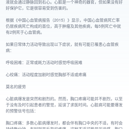
液就会通过静脉回到右心。心脏是一个神奇的器官，但如果没有好
好保护它，它是很容易受到伤害的。
根据《中国心血管病报告（2015）》显示，中国心血管病死亡率
仍居疾病死亡构成的首位，高于肿瘤及其他疾病，每5例死亡中就
有2例死于心血管病。
如果日常体力活动导致出现以下症状，就有可能已罹患心血管疾
病：
呼吸困难：正常或耗力活动时感觉呼吸困难
心绞痛：活动程度加剧时感觉胸部不适或疼痛
莫名的疲劳
心脏病爆发是突然和剧烈的。然而，胸口疼痛可能并不剧烈，以至
于没有及时引起患者的警觉，延误了求医时间。心脏病可能要爆发
的预警信号包括：
胸口疼痛：多数心脏病爆发时，都会伴有胸口中央的不适，有时会
持续数分钟，有时则是反复的疼痛。这种不适可能是压迫感、胸口