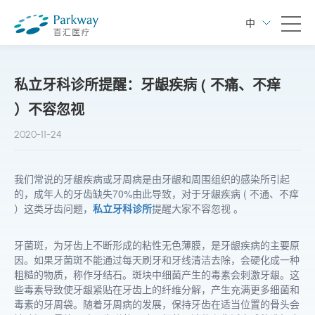
中
私立牙科诊所提醒：牙龈疾病 ( 不痛、不痒
）不容忽视
2020-11-24
我们常说的牙龈疾病或牙周病是由牙龈和周围组织的感染所引起
的，成年人的牙齿缺失70%由此导致，对于牙龈疾病 ( 不通、不痒
）这类牙齿问题，
私立牙科诊所
提醒大家不容忽视 。
牙菌斑，为牙齿上不断形成的粘性无色薄膜，是牙龈疾病的主要原
因。如果牙菌斑不能通过每天刷牙和牙线清洁去除，会硬化成一种
粗糙的物质，称作牙结石。斑块中细菌产生的毒素会刺激牙龈。这
些毒素导致使牙龈紧贴在牙齿上的纤维分解，产生充满更多细菌和
毒素的牙周袋。随着牙周病的发展，保持牙齿在适当位置的骨头会