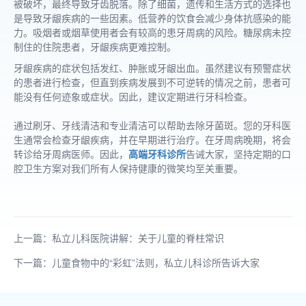
被破坏，最终导致牙齿脱落。除了细菌，遗传和生活方式的选择也
是导致牙龈疾病的一些因素。低营养的饮食会减少身体抗感染的能
力。吸烟者或烟草使用者会有较高的患牙周病的风险。糖尿病未控
制住的住院患者，牙龈疾病更难控制。
牙龈疾病的症状包括发红、肿胀或牙龈出血。虽然建议有预警症状
的患者进行检查，但直到疾病发展到不可逆转的情况之前，患者可
能没有任何迹象或症状。因此，建议定期进行牙科检查。
通过刷牙、牙线清洁和专业清洁可以帮助去除牙菌斑。您的牙科医
生通常会检查牙龈疾病，并在早期进行治疗。在牙周病晚期，将会
转诊给牙周病医师。因此，
高端牙科诊所
告诫大家，坚持定期的口
腔卫生方案对我们所有人保持健康的微笑均至关重要。
上一篇：私立儿科医院讲解：关于儿童的脊柱常识
下一篇：儿童食物中的“彩虹”法则，私立儿科诊所告诉大家