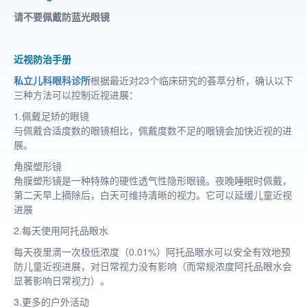
请不要佩戴防蓝光眼镜
近视防治手册
私立儿科眼科诊所
根据最近对23个临床研究的荟萃分析，确认以下
三种方法可以控制近视进展：
1.佩戴足矫的眼镜
与佩戴合适度数的眼镜相比，佩戴度数不足的眼镜会加快近视的进
展。
角膜塑形镜
角膜塑形镜是一种特殊的硬性透气性隐形眼镜。夜晚睡眠时佩戴，
第二天早上摘除后，白天可维持清晰的视力。它可以延缓儿童近视
进展
2.每天使用阿托品眼水
每天夜里滴一次极低浓度（0.01%）阿托品眼水可以安全有效地预
防儿童近视进展，对日常视力没有影响（而常规浓度阿托品眼水会
显著影响日常视力）。
3.更多的户外活动