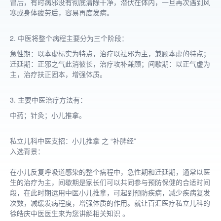
冒后，有时病邪没有彻底清除干净，潜伏在体内，一旦再次遇到风
寒或身体疲劳后，容易再度发病。
2. 中医将整个病程主要分为三个阶段：
急性期：以本虚标实为特点，治疗以祛邪为主，兼顾本虚的特点；
迁延期：正邪之气此消彼长，治疗攻补兼顾；间歇期：以正气虚为
主，治疗扶正固本，增强体质。
3. 主要中医治疗方法有：
中药；针灸；小儿推拿。
私立儿科中医支招：小儿推拿 之 “补脾经”
入选背景：
在小儿反复呼吸道感染的整个病程中，急性期和迁延期，通常以医
生的治疗为主，间歇期是家长们可以共同参与预防保健的合适时间
段，在此时期运用中医小儿推拿，可起到预防疾病，减少疾病复发
次数，减缓发病程度，增强体质的作用。就让百汇医疗私立儿科的
徐皓庆中医医生来为您讲解相关知识 。