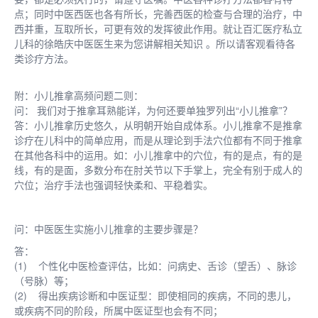
点；同时中医西医也各有所长，完善西医的检查与合理的治疗，中
西并重，互取所长，可更有效的发挥彼此作用。就让百汇医疗私立
儿科的徐皓庆中医医生来为您讲解相关知识 。所以请客观看待各
类诊疗方法。
附：小儿推拿高频问题二则：
问： 我们对于推拿耳熟能详，为何还要单独罗列出“小儿推拿”？
答：小儿推拿历史悠久，从明朝开始自成体系。小儿推拿不是推拿
诊疗在儿科中的简单应用，而是从理论到手法穴位都有不同于推拿
在其他各科中的运用。如：小儿推拿中的穴位，有的是点，有的是
线，有的是面，多数分布在肘关节以下手掌上，完全有别于成人的
穴位；治疗手法也强调轻快柔和、平稳着实。
问：中医医生实施小儿推拿的主要步骤是？
答：
(1) 个性化中医检查评估，比如：问病史、舌诊（望舌）、脉诊
（号脉）等；
(2) 得出疾病诊断和中医证型：即使相同的疾病，不同的患儿，
或疾病不同的阶段，所属中医证型也会有不同；