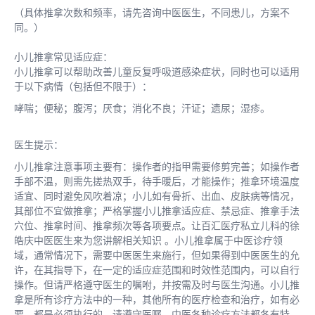
（具体推拿次数和频率，请先咨询中医医生，不同患儿，方案不
同。）
小儿推拿常见适应症：
小儿推拿可以帮助改善儿童反复呼吸道感染症状，同时也可以适用
于以下病情（包括但不限于）：
哮喘；便秘；腹泻；厌食；消化不良；汗证；遗尿；湿疹。
医生提示：
小儿推拿注意事项主要有：操作者的指甲需要修剪完善；如操作者
手部不温，则需先搓热双手，待手暖后，才能操作；推拿环境温度
适宜、同时避免风吹着凉；小儿如有骨折、出血、皮肤病等情况，
其部位不宜做推拿；严格掌握小儿推拿适应症、禁忌症、推拿手法
穴位、推拿时间、推拿频次等各项要点。让百汇医疗私立儿科的徐
皓庆中医医生来为您讲解相关知识 。小儿推拿属于中医诊疗领
域，通常情况下，需要中医医生来施行，但如果得到中医医生的允
许，在其指导下，在一定的适应症范围和时效性范围内，可以自行
操作。但请严格遵守医生的嘱咐，并按需及时与医生沟通。小儿推
拿是所有诊疗方法中的一种，其他所有的医疗检查和治疗，如有必
要，都是必须执行的，请遵守医嘱。中医各种诊疗方法都各有特