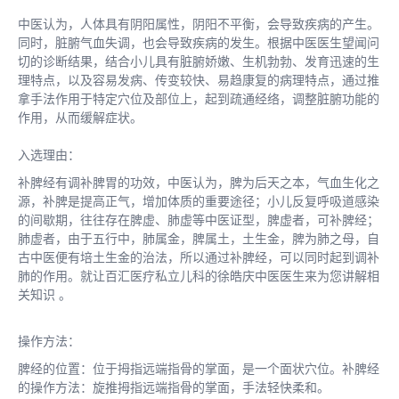
中医认为，人体具有阴阳属性，阴阳不平衡，会导致疾病的产生。
同时，脏腑气血失调，也会导致疾病的发生。根据中医医生望闻问
切的诊断结果，结合小儿具有脏腑娇嫩、生机勃勃、发育迅速的生
理特点，以及容易发病、传变较快、易趋康复的病理特点，通过推
拿手法作用于特定穴位及部位上，起到疏通经络，调整脏腑功能的
作用，从而缓解症状。
入选理由：
补脾经有调补脾胃的功效，中医认为，脾为后天之本，气血生化之
源，补脾是提高正气，增加体质的重要途径；小儿反复呼吸道感染
的间歇期，往往存在脾虚、肺虚等中医证型，脾虚者，可补脾经；
肺虚者，由于五行中，肺属金，脾属土，土生金，脾为肺之母，自
古中医便有培土生金的治法，所以通过补脾经，可以同时起到调补
肺的作用。就让百汇医疗私立儿科的徐皓庆中医医生来为您讲解相
关知识 。
操作方法：
脾经的位置：位于拇指远端指骨的掌面，是一个面状穴位。补脾经
的操作方法：旋推拇指远端指骨的掌面，手法轻快柔和。