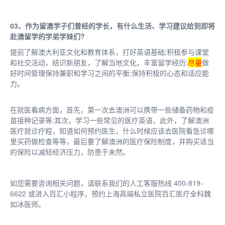
03、作为留澳学子们曾经的学长，有什么生活、学习建议给到即将
赴澳留学的学弟学妹们?
提前了解澳大利亚文化和教育体系，打好英语基础;积极参与课堂
和社交活动，结识新朋友，了解当地文化，丰富留学经历:
尽量
做
好时间管理保持兼职和学习之间的平衡;保持积极的心态和适应能
力。
在就医看病方面，首先，
第一
次去澳洲可以携带一些储备药物和疫
苗接种记录等;其次，学习一些常见的医疗英语，此外，了解澳洲
医疗就诊疗程，知道如何预约医生，什么时候应该去医院看急诊哪
里买药做检查等等，
最后
要了解澳洲的医疗保险制度，并购买适当
的保险以减轻经济压力，防患于未然。
如您需要咨询相关问题，请联系我们的人工客服热线 400-819-
6622 或进入百汇小程序，预约上海高端私立医院百汇医疗全科魏
如冰医师。