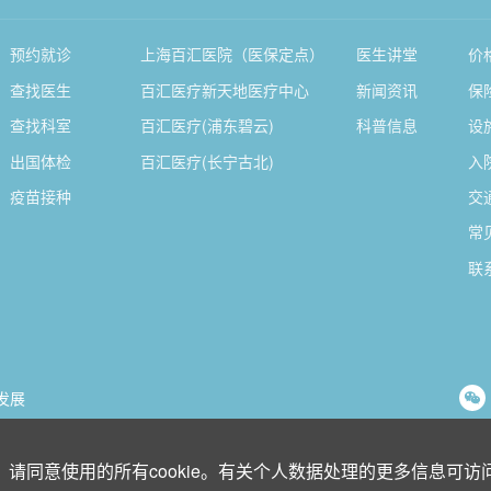
预约就诊
上海百汇医院（医保定点）
医生讲堂
价
查找医生
百汇医疗新天地医疗中心
新闻资讯
保
查找科室
百汇医疗(浦东碧云)
科普信息
设
出国体检
百汇医疗(长宁古北)
入
疫苗接种
交
常
联
发展
请同意使用的所有cookie。有关个人数据处理的更多信息可访
沪公网安备 31011202014280号
沪卫（中医）网复审[2015]第10152号