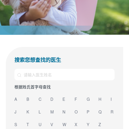
搜索您想查找的医生
根据姓氏首字母查找
A
B
C
D
E
F
G
H
I
J
K
L
M
N
O
P
Q
R
S
T
U
V
W
X
Y
Z