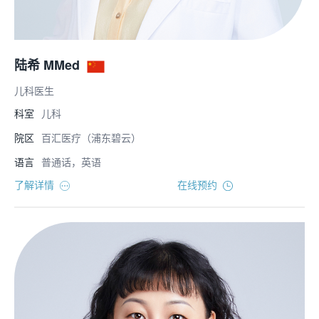
陆希 MMed
儿科医生
科室
儿科
院区
百汇医疗（浦东碧云）
语言
普通话，英语
了解详情
在线预约