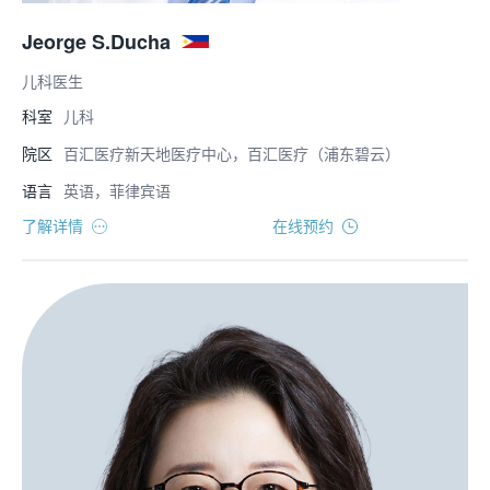
Jeorge S.Ducha
儿科医生
科室
儿科
院区
百汇医疗新天地医疗中心，百汇医疗（浦东碧云）
语言
英语，菲律宾语
了解详情
在线预约