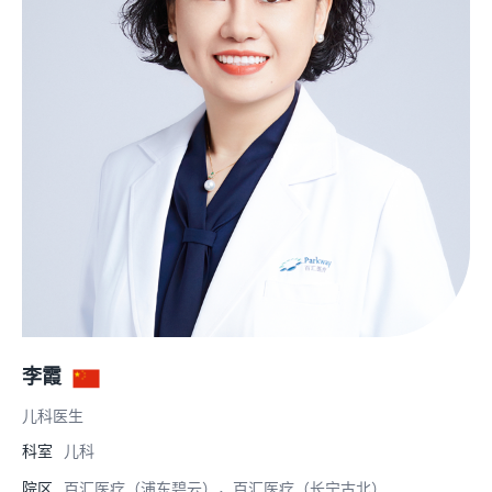
李霞
儿科医生
科室
儿科
院区
百汇医疗（浦东碧云），百汇医疗（长宁古北）