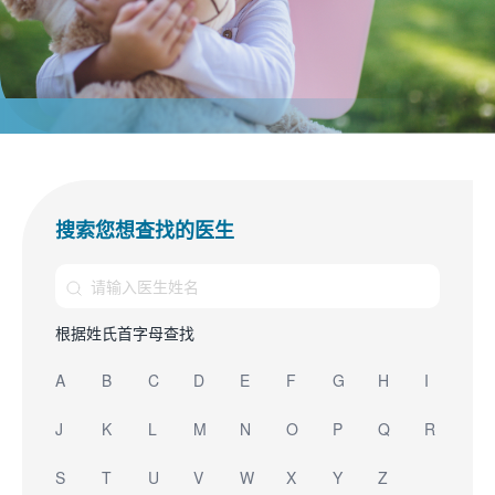
搜索您想查找的医生
根据姓氏首字母查找
A
B
C
D
E
F
G
H
I
J
K
L
M
N
O
P
Q
R
S
T
U
V
W
X
Y
Z